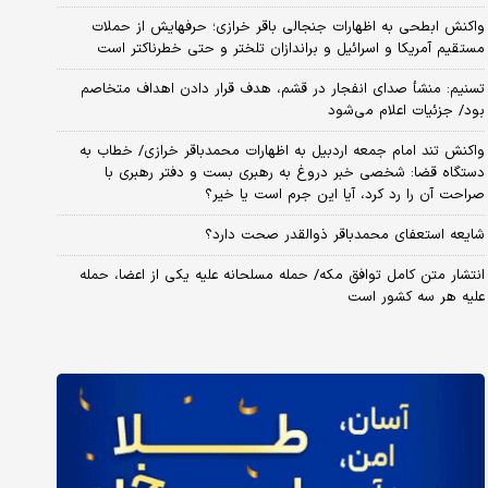
واکنش ابطحی به اظهارات جنجالی باقر خرازی؛ حرفهایش از حملات
مستقیم آمریکا و اسرائیل و براندازان تلختر و حتی خطرناکتر است
تسنیم: منشأ صدای انفجار در قشم، هدف قرار دادن اهداف متخاصم
بود/ جزئیات اعلام می‌شود
واکنش تند امام جمعه اردبیل به اظهارات محمدباقر خرازی/ خطاب به
دستگاه قضا: شخصی خبر دروغ به رهبری بست و دفتر رهبری با
صراحت آن را رد کرد، آیا این جرم است یا خیر؟
شایعه استعفای محمدباقر ذوالقدر صحت دارد؟
انتشار متن کامل توافق مکه/ حمله مسلحانه علیه یکی از اعضا، حمله
علیه هر سه کشور است