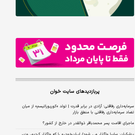
پربازدیدهای سایت خوان
سرمایه‌داری رفاقتی؛ آزادی در برابر قدرت | تولد «کورپوراتیسم» از میان
تضاد سرمایه‌داری رفاقتی با منطق بازار
ماجرای اقامت پسر محمدباقر ذوالقدر در خارج از کشور؟
پزشکیان: سایپا واگذار می شود/ ایران‌خودرو را که واگذار کردیم، وزیر