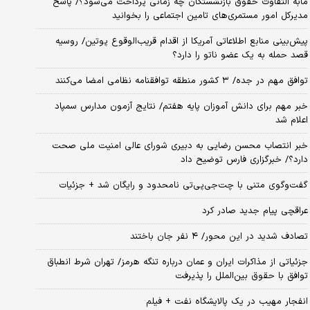
مابه التفاوت حقوق بازنشستگان چه زمانی پرداخت می‌شود؟/ پاسخ
مدیرکل امور مستمری‌های تامین اجتماعی را بخوانید
پیش‌بینی منابع اطلاعاتی آمریکا از اقدام قریب‌الوقوع پوتین/ روسیه
قصد حمله به یک عضو ناتو را دارد؟
توافق مهم در جده/ ۳ کشور منطقه توافقنامه نظامی امضا می‌کنند
خبر مهم برای دانش آموزان پایه هفتم/ نتایج آزمون مدارس سمپاد
اعلام شد
خبر انتصاب محسن رضایی به دبیری شورای عالی امنیت ملی صحت
دارد؟/ خبرگزاری فارس توضیح داد
گفت‌وگوی متنی با چت‌جی‌پی‌تی نامحدود و رایگان شد + جزئیات
عراقچی پیام جدید صادر کرد
تصادف شدید در این محور/ ۴ نفر جان باختند
جزئیاتی از مذاکرات ایران و عمان درباره تنگه هرمز/ تهران شرط انطباق
توافق با حقوق بین‌الملل را پذیرفت
انفجار مهیب در یک پالایشگاه نفت + فیلم