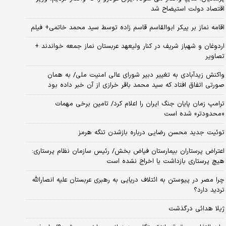
اقتصاد دولت استیضاح شد
اقامه نماز بر پیکر ابوالقاسم قاسم زاده توسط سید محمد خاتمی+ فیلم
اردوغان و شهباز شریف در کنار ولیعهد عربستان نماز جمعه خواندند +
تصاویر
واکنش زیدآبادی به تغییر دبیر شورای عالی امنیت ملی/ به همان
صورتی اتفاق افتاد که سید محمد باقر خرازی از آن خبر داده بود
ترامپ زمان پایان جنگ ایران را اعلام کرد/ تامین برخی مهمات
«محدودتر» شده است
توئیت جدید محسن رضایی درباره بازشدن تنگه هرمز
اعتراض پرستاران بیمارستان فیاض بخش/ رئیس سازمان نظام پرستاری:
هیچ پرستاری بازداشت یا اخراج نشده است
چرا مصر در پیوستن به ائتلاف دریایی به رهبری عربستان علیه انصارالله
تردید دارد؟
ژیلا هدائی درگذشت