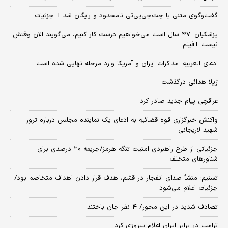
گفت‌وگوی متنی با چت‌جی‌پی‌تی نامحدود و رایگان شد + جزئیات
پزشکیان: ۴۷ سال است می‌خواهیم درست کار کنیم، می‌گویند الان وقتش
نیست +فیلم
ادعای العربیه: مذاکرات ایران و آمریکا وارد مرحله نهایی شده است
ژیلا هدائی درگذشت
عراقچی پیام جدید صادر کرد
واکنش خبرگزاری قوه قضائیه به ادعای یک نماینده مجلس درباره ترور
شهید لاریجانی
جزئیاتی از طرح راهبردی امنیت تنگه هرمز/جریمه ۲۰ درصدی برای
شناورهای متخلف
تسنیم: منشأ صدای انفجار در قشم، هدف قرار دادن اهداف متخاصم بود/
جزئیات اعلام می‌شود
تصادف شدید در این محور/ ۴ نفر جان باختند
ترامپ در برابر ایران اعلام پیروزی کرد