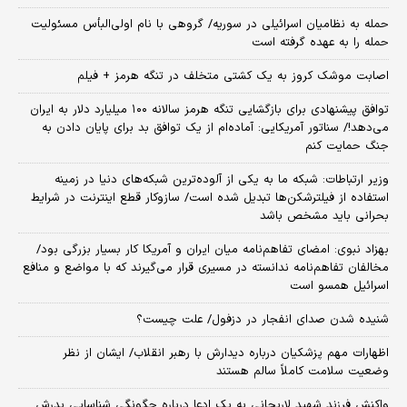
حمله به نظامیان اسرائیلی در سوریه/ گروهی با نام اولی‌البأس مسئولیت
حمله را به عهده گرفته است
اصابت موشک کروز به یک کشتی متخلف در تنگه هرمز + فیلم
توافق پیشنهادی برای بازگشایی تنگه هرمز سالانه ۱۰۰ میلیارد دلار به ایران
می‌دهد!/ سناتور آمریکایی: آماده‌ام از یک توافق بد برای پایان دادن به
جنگ حمایت کنم
وزیر ارتباطات: شبکه ما به یکی از آلوده‌ترین شبکه‌های دنیا در زمینه
استفاده از فیلترشکن‌ها تبدیل شده است/ سازوکار قطع اینترنت در شرایط
بحرانی باید مشخص باشد
بهزاد نبوی: امضای تفاهم‌نامه میان ایران و آمریکا کار بسیار بزرگی بود/
مخالفان تفاهم‌نامه ندانسته در مسیری قرار می‌گیرند که با مواضع و منافع
اسرائیل همسو است
شنیده شدن صدای انفجار در دزفول/ علت چیست؟
اظهارات مهم پزشکیان درباره دیدارش با رهبر انقلاب/ ایشان از نظر
وضعیت سلامت کاملاً سالم هستند
واکنش فرزند شهید لاریجانی به یک ادعا درباره چگونگی شناسایی پدرش