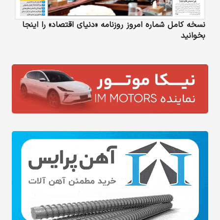
نسخه کامل شماره امروز روزنامه «دنیای‌ اقتصاد» را اینجا
بخوانید