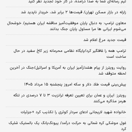
تیم رسانه‌ای شما به صدا درآمده، در کار خود تجدید نظر کنید
زلزله در بازار مسکن تهران/ قیمت‌ها ۲ برابر شد، خریدار ناپدید شد
معاون ترامپ: به دنبال پایان موفقیت‌آمیز مناقشه ایران هستیم/ خوشحال
می‌شوم ایرانی ها مرا مسئول پایان جنگ بدانند
قیمت جدید مرغ اعلام شد
ترامپ همه را غافلگیر کرد/پایگاه نظامی محرمانه زیر کاخ سفید در حال
ساخت است
روایت رویترز از پیام هشدارآمیز ایران به آمریکا و اسرائیل/جنگ در آخرین
لحظه متوقف شد
پیش‌بینی قیمت طلا، دلار و سکه امروز پنجشنبه ۱۵ مرداد ۱۴۰۵
رویترز: ایران و عمان برای تعیین تعرفه ترانزیت ۳ تا ۷ درصدی در تنگه
هرمز مذاکره می‌کنند
خانواده شهید لاریجانی ادعای سردار کوثری را تکذیب کرد +جزئیات
غول موشکی کره شمالی به حرکت درآمد/ پیونگ‌یانگ یک بالستیک شلیک
کرد