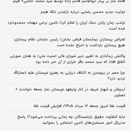
اقامه نماز بر پیکر ابوالقاسم قاسم زاده توسط سید محمد خاتمی+ فیلم
توئیت جدید محسن رضایی درباره بازشدن تنگه هرمز
ترامپ زمان پایان جنگ ایران را اعلام کرد/ تامین برخی مهمات «محدودتر»
شده است
اعتراض پرستاران بیمارستان فیاض بخش/ رئیس سازمان نظام پرستاری:
هیچ پرستاری بازداشت یا اخراج نشده است
واکنش زیدآبادی به تغییر دبیر شورای عالی امنیت ملی/ به همان صورتی
اتفاق افتاد که سید محمد باقر خرازی از آن خبر داده بود
چرا مصر در پیوستن به ائتلاف دریایی به رهبری عربستان علیه انصارالله
تردید دارد؟
اردوغان و شهباز شریف در کنار ولیعهد عربستان نماز جمعه خواندند +
تصاویر
قیمت طلا امروز جمعه ۱۶ مرداد ۱۴۰۵/ افزایش قیمت طلا
مابه التفاوت حقوق بازنشستگان چه زمانی پرداخت می‌شود؟/ پاسخ
مدیرکل امور مستمری‌های تامین اجتماعی را بخوانید