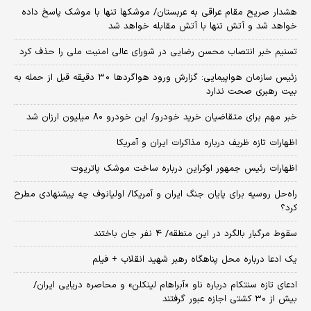
هشدار صریح مقام عراقی به عربستان/ موشکها تنها با موشک پاسخ داده
خواهد شد و آتش تنها با آتش مقابله خواهد شد
تسنیم خبر انتصاب محسن رضایی در شورای عالی امنیت ملی را حذف کرد
زئیس سازمان هواپیمایی: گزارش ورود هواگردها ٣٠ دقیقه قبل از حمله به
بیت رهبری صحت ندارد
خبر مهم برای متقاضیان خرید خودرو/ این خودرو ۸۰ میلیون ارزان شد
اظهارات تازه ظریف درباره مذاکرات ایران و آمریکا
اظهارات رئیس جمهور اوکراین درباره ساخت موشک پاتریوت
راه‌حل روسیه برای پایان جنگ ایران و آمریکا/ اولیانوف چه پیشنهادی مطرح
کرد؟
سقوط مرگبار بالگرد در این منطقه/ ۴ نفر جان باختند
یک ادعا درباره محل پناهگاه‌ رهبر شهید انقلاب + فیلم
ادعای تازه سنتکام درباره ناو «آبراهام لینکلن» و محاصره دریایی ایران/
بیش از ۳۰ کشتی اجازه عبور گرفتند