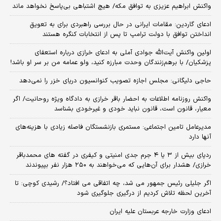
واکنش ابراهیم عزیزی به توافق مکه/ هیچ اشتباهی بی‌پاسخ نخواهد ماند
ادعای گاردین: مقامات ایرانی در حال بررسی راهبردی برای به تعویق
انداختن توافق با دولت ترامپ تا پس از انتخابات کنگره هستند
اولین واکنش آیت‌الله جوادی آملی به ادعای خرازی درباره استعفای
پزشکیان/ با برهم‌زنندگان وحدت مبارزه کنید، ولو عمامه من بر سر او باشد!
حاجی دلیگانی: مجلس اجازه تصویب کنوانسیون دریای خزر را نمی‌دهد
واکنش روزنامه اطلاعات به احضار باقر خرازی به دادگاه ویژه روحانیت/ اگر
معیار، قانون است، قانون نباید خودی و غیرخودی بشناسد
مدیرعامل تامین اجتماعی: مستمری بازنشستگان فاصله زیادی با هزینه‌های
آنها دارد
ردپای بیش از ۳ یا ۴ جرم جدی امنیتی و کیفری در گفته های محمدباقر
خرازی/ هشدار برای آن‌هایی که می‌خواهند به ۲۵۰ هزار نفر بپیوندند
اگر جلیلی رئیس جمهور می شد، چه اتفاقی می افتاد؟/ رشیدی کوچی: تا
آخرین لحظه تلاش کردیم از درگیری جلوگیری شود
ادعای وزارت خارجه عربستان علیه ایران