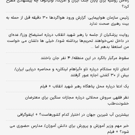
راه‌حل روسیه برای پایان جنگ ایران و آمریکا/ اولیانوف چه پیشنهادی مطرح
کرد؟
زئیس سازمان هواپیمایی: گزارش ورود هواگردها ٣٠ دقیقه قبل از حمله به
بیت رهبری صحت ندارد
روایت پزشکیان از جلسه با رهبر شهید انقلاب درباره استیضاح وزرا/ عده‌ای
در داخل نمی‌خواهند تحریم‌ها برداشته شود/ خیلی ها دلشان می خواست
من استعفا بدهم اما ...
سقوط مرگبار بالگرد در این منطقه/ ۴ نفر جان باختند
ادعای تازه سنتکام درباره ناو «آبراهام لینکلن» و محاصره دریایی ایران/
بیش از ۳۰ کشتی اجازه عبور گرفتند
یک ادعا درباره محل پناهگاه‌ رهبر شهید انقلاب + فیلم
نظر فقهی سروش محلاتی درباره مجازات سنگین برای معترضان
خشونت‌طلب
بیشترین آب شیرین جهان در اختیار کدام کشورهاست؟ + اینفوگرافی
خبر مهم وزیر آموزش و پرورش برای دانش آموزان/ مدارس حضوری می
شود؟ + فیلم