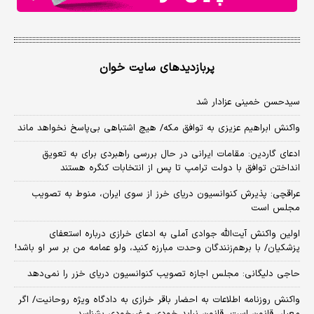
پربازدیدهای سایت خوان
سیدحسن خمینی عزادار شد
واکنش ابراهیم عزیزی به توافق مکه/ هیچ اشتباهی بی‌پاسخ نخواهد ماند
ادعای گاردین: مقامات ایرانی در حال بررسی راهبردی برای به تعویق
انداختن توافق با دولت ترامپ تا پس از انتخابات کنگره هستند
عراقچی: پذیرش کنوانسیون دریای خرز از سوی ایران، منوط به تصویب
مجلس است
اولین واکنش آیت‌الله جوادی آملی به ادعای خرازی درباره استعفای
پزشکیان/ با برهم‌زنندگان وحدت مبارزه کنید، ولو عمامه من بر سر او باشد!
حاجی دلیگانی: مجلس اجازه تصویب کنوانسیون دریای خزر را نمی‌دهد
واکنش روزنامه اطلاعات به احضار باقر خرازی به دادگاه ویژه روحانیت/ اگر
معیار، قانون است، قانون نباید خودی و غیرخودی بشناسد