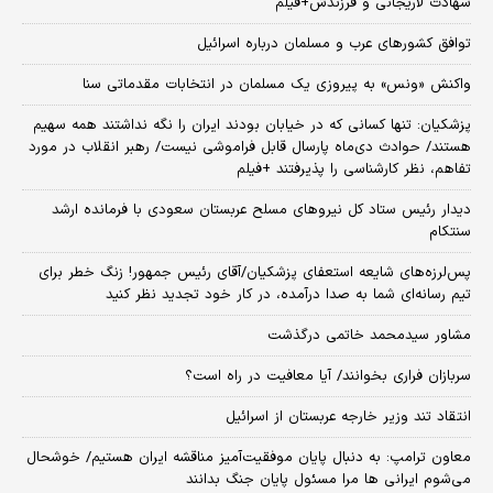
شهادت لاریجانی و فرزندش+فیلم
توافق کشورهای عرب و مسلمان درباره اسرائیل
واکنش «ونس» به پیروزی یک مسلمان در انتخابات مقدماتی سنا
پزشکیان: تنها کسانی که در خیابان بودند ایران را نگه نداشتند همه سهیم
هستند/ حوادث دی‌ماه پارسال قابل فراموشی نیست/ رهبر انقلاب در مورد
تفاهم، نظر کارشناسی را پذیرفتند +فیلم
دیدار رئیس ستاد کل نیروهای مسلح عربستان سعودی با فرمانده ارشد
سنتکام
پس‌لرزه‌های شایعه استعفای پزشکیان/آقای رئیس جمهور! زنگ خطر برای
تیم رسانه‌ای شما به صدا درآمده، در کار خود تجدید نظر کنید
مشاور سیدمحمد خاتمی درگذشت
سربازان فراری بخوانند/ آیا معافیت در راه است؟
انتقاد تند وزیر خارجه عربستان از اسرائیل
معاون ترامپ: به دنبال پایان موفقیت‌آمیز مناقشه ایران هستیم/ خوشحال
می‌شوم ایرانی ها مرا مسئول پایان جنگ بدانند