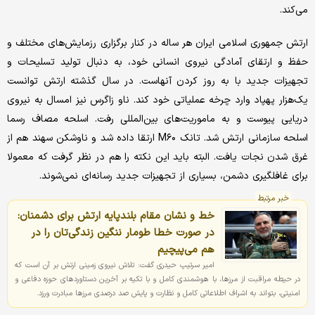
می‌کند.
ارتش جمهوری اسلامی ایران هر ساله در کنار برگزاری رزمایش‌های مختلف و
حفظ و ارتقای آمادگی نیروی انسانی خود، به دنبال تولید تسلیحات و
تجهیزات جدید با به روز کردن آنهاست. در سال گذشته ارتش توانست
یک‌هزار پهپاد وارد چرخه عملیاتی خود کند. ناو زاگرس نیز امسال به نیروی
دریایی پیوست و به ماموریت‌های بین‌المللی رفت. اسلحه مصاف رسما
اسلحه سازمانی ارتش شد. تانک M۶۰ ارتقا داده شد و ناوشکن سهند هم از
غرق شدن نجات یافت. البته باید این نکته را هم در نظر گرفت که معمولا
برای غافلگیری دشمن، بسیاری از تجهیزات جدید رسانه‌ای نمی‌شوند.
خبر مرتبط
خط و نشان مقام بلندپایه ارتش برای دشمنان:
در صورت خطا طومار ننگین زندگی‌تان را در
هم می‌پیچیم
امیر سرتیپ حیدری گفت: تلاش نیروی زمینی ارتش بر آن است که
در حیطه مراقبت از مرزها، با هوشمندی کامل و با تکیه بر آخرین دستاوردهای حوزه دفاعی و
امنیتی، بتواند به اشراف اطلاعاتی کامل و نظارت و پایش صد درصدی مرزها مبادرت ورزد.