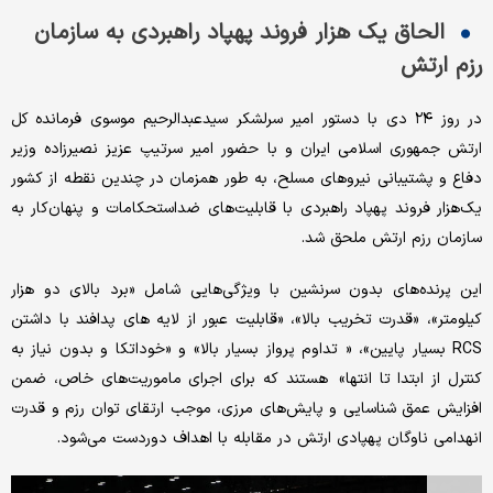
الحاق یک هزار فروند پهپاد راهبردی به سازمان
رزم ارتش
در روز ۲۴ دی با دستور امیر سرلشکر سیدعبدالرحیم موسوی فرمانده کل
ارتش جمهوری اسلامی ایران و با حضور امیر سرتیپ عزیز نصیرزاده وزیر
دفاع و پشتیبانی نیروهای مسلح، به طور همزمان در چندین نقطه از کشور
یک‌هزار فروند پهپاد راهبردی با قابلیت‌های ضداستحکامات و پنهان‌کار به
سازمان رزم ارتش ملحق شد.
این پرنده‌های بدون سرنشین با ویژگی‌هایی شامل «برد بالای دو هزار
کیلومتر»، «قدرت تخریب بالا»، «قابلیت عبور از لایه های پدافند با داشتن
RCS بسیار پایین»، « تداوم پرواز بسیار بالا» و «خوداتکا و بدون نیاز به
کنترل از ابتدا تا انتها» هستند که برای اجرای ماموریت‌های خاص، ضمن
افزایش عمق شناسایی و پایش‌های مرزی، موجب ارتقای توان رزم و قدرت
انهدامی ناوگان پهپادی ارتش در مقابله با اهداف دوردست می‌شود.