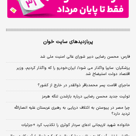
پربازدیدهای سایت خوان
فارس: محسن رضایی دبیر شورای عالی امنیت ملی شد
پزشکیان: سایپا واگذار می شود/ ایران‌خودرو را که واگذار کردیم، وزیر
اقتصاد دولت استیضاح شد
ماجرای اقامت پسر محمدباقر ذوالقدر در خارج از کشور؟
توئیت جدید محسن رضایی درباره بازشدن تنگه هرمز
چرا مصر در پیوستن به ائتلاف دریایی به رهبری عربستان علیه انصارالله
تردید دارد؟
خانواده شهید لاریجانی ادعای سردار کوثری را تکذیب کرد +جزئیات