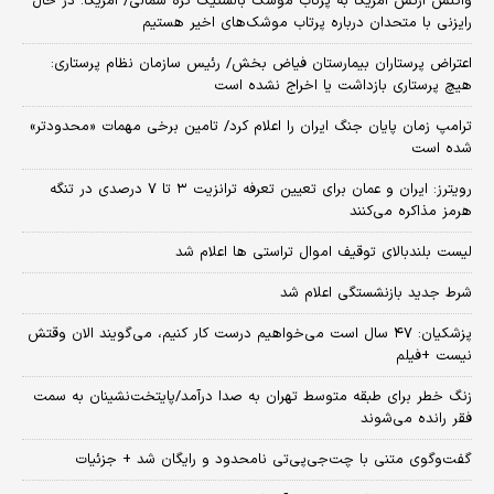
واکنش ارتش آمریکا به پرتاب موشک بالستیک کره شمالی/ آمریکا: در حال
رایزنی با متحدان درباره پرتاب موشک‌های اخیر هستیم
اعتراض پرستاران بیمارستان فیاض بخش/ رئیس سازمان نظام پرستاری:
هیچ پرستاری بازداشت یا اخراج نشده است
ترامپ زمان پایان جنگ ایران را اعلام کرد/ تامین برخی مهمات «محدودتر»
شده است
رویترز: ایران و عمان برای تعیین تعرفه ترانزیت ۳ تا ۷ درصدی در تنگه
هرمز مذاکره می‌کنند
لیست بلندبالای توقیف اموال تراستی ها اعلام شد
شرط جدید بازنشستگی اعلام شد
پزشکیان: ۴۷ سال است می‌خواهیم درست کار کنیم، می‌گویند الان وقتش
نیست +فیلم
زنگ خطر برای طبقه متوسط تهران به صدا درآمد/پایتخت‌نشینان به سمت
فقر رانده می‌شوند
گفت‌وگوی متنی با چت‌جی‌پی‌تی نامحدود و رایگان شد + جزئیات