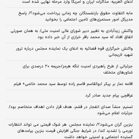
ادعای العربیه: مذاکرات ایران و آمریکا وارد مرحله نهایی شده است
مابه التفاوت حقوق بازنشستگان چه زمانی پرداخت می‌شود؟/ پاسخ
مدیرکل امور مستمری‌های تامین اجتماعی را بخوانید
واکنش زیدآبادی به تغییر دبیر شورای عالی امنیت ملی/ به همان صورتی
اتفاق افتاد که سید محمد باقر خرازی از آن خبر داده بود
واکنش خبرگزاری قوه قضائیه به ادعای یک نماینده مجلس درباره ترور
شهید لاریجانی
جزئیاتی از طرح راهبردی امنیت تنگه هرمز/جریمه ۲۰ درصدی برای
شناورهای متخلف
اقامه نماز بر پیکر ابوالقاسم قاسم زاده توسط سید محمد خاتمی+ فیلم
عراقچی پیام جدید صادر کرد
تسنیم: منشأ صدای انفجار در قشم، هدف قرار دادن اهداف متخاصم بود/
جزئیات اعلام می‌شود
بنزین گران می‌شود؟/ نماینده مجلس: هر شوک قیمتی می تواند انتظارات
تورمی را تشدید کند/ در شرایط جنگی افزایش قیمت بنزین پیامدهای
گسترده اجتماعی و امنیتی خواهد داشت