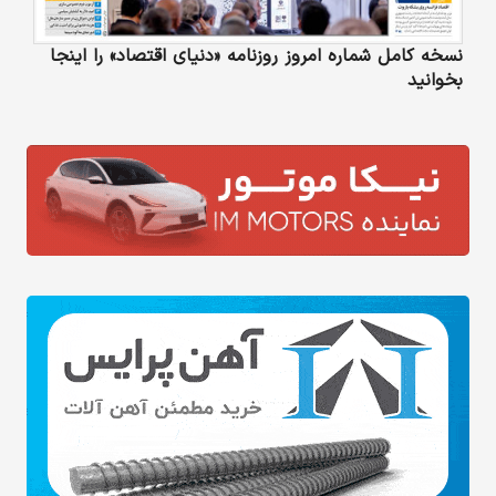
نسخه کامل شماره امروز روزنامه «دنیای‌ اقتصاد» را اینجا
بخوانید