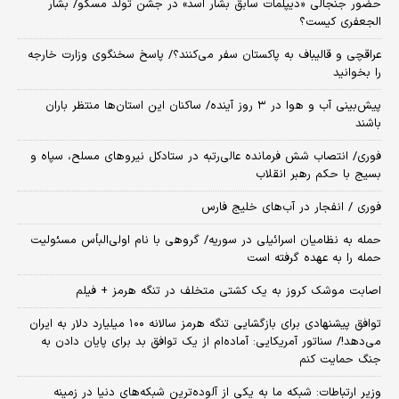
حضور جنجالی «دیپلمات سابق بشار اسد» در جشن تولد مسکو/ بشار
الجعفری کیست؟
عراقچی و قالیباف به پاکستان سفر می‌کنند؟/ پاسخ سخنگوی وزارت خارجه
را بخوانید
پیش‌بینی آب و هوا در ۳ روز آینده/ ساکنان این استان‌ها منتظر باران
باشند
فوری/ انتصاب شش فرمانده عالی‌رتبه در ستادکل نیروهای مسلح، سپاه و
بسیج با حکم رهبر انقلاب
فوری / انفجار در آب‌های خلیج فارس
حمله به نظامیان اسرائیلی در سوریه/ گروهی با نام اولی‌البأس مسئولیت
حمله را به عهده گرفته است
اصابت موشک کروز به یک کشتی متخلف در تنگه هرمز + فیلم
توافق پیشنهادی برای بازگشایی تنگه هرمز سالانه ۱۰۰ میلیارد دلار به ایران
می‌دهد!/ سناتور آمریکایی: آماده‌ام از یک توافق بد برای پایان دادن به
جنگ حمایت کنم
وزیر ارتباطات: شبکه ما به یکی از آلوده‌ترین شبکه‌های دنیا در زمینه