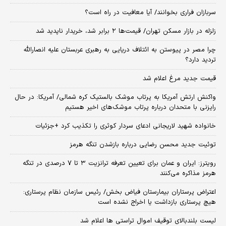
سربازان فراری بخوانند/ آیا معافیت در راه است؟
زلزله در بازار مسکن تهران/ قیمت‌ها ۲ برابر شد، خریدار ناپدید شد
چرا مصر در پیوستن به ائتلاف دریایی به رهبری عربستان علیه انصارالله
تردید دارد؟
قیمت جدید مرغ اعلام شد
واکنش ارتش آمریکا به پرتاب موشک بالستیک کره شمالی/ آمریکا: در حال
رایزنی با متحدان درباره پرتاب موشک‌های اخیر هستیم
خانواده شهید لاریجانی ادعای سردار کوثری را تکذیب کرد +جزئیات
توئیت جدید محسن رضایی درباره بازشدن تنگه هرمز
رویترز: ایران و عمان برای تعیین تعرفه ترانزیت ۳ تا ۷ درصدی در تنگه
هرمز مذاکره می‌کنند
اعتراض پرستاران بیمارستان فیاض بخش/ رئیس سازمان نظام پرستاری:
هیچ پرستاری بازداشت یا اخراج نشده است
لیست بلندبالای توقیف اموال تراستی ها اعلام شد