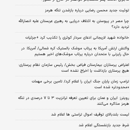
توئیت جدید محسن رضایی درباره بازشدن تنگه هرمز
چرا مصر در پیوستن به ائتلاف دریایی به رهبری عربستان علیه انصارالله
تردید دارد؟
خانواده شهید لاریجانی ادعای سردار کوثری را تکذیب کرد +جزئیات
واکنش ارتش آمریکا به پرتاب موشک بالستیک کره شمالی/ آمریکا: در
حال رایزنی با متحدان درباره پرتاب موشک‌های اخیر هستیم
اعتراض پرستاران بیمارستان فیاض بخش/ رئیس سازمان نظام پرستاری:
هیچ پرستاری بازداشت یا اخراج نشده است
ترامپ زمان پایان جنگ ایران را اعلام کرد/ تامین برخی مهمات
«محدودتر» شده است
رویترز: ایران و عمان برای تعیین تعرفه ترانزیت ۳ تا ۷ درصدی در تنگه
هرمز مذاکره می‌کنند
لیست بلندبالای توقیف اموال تراستی ها اعلام شد
شرط جدید بازنشستگی اعلام شد