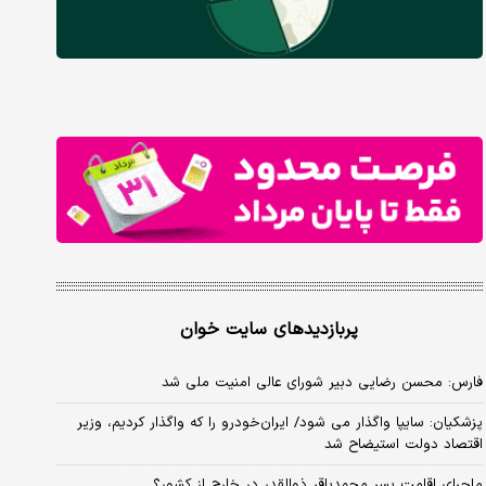
پربازدیدهای سایت خوان
فارس: محسن رضایی دبیر شورای عالی امنیت ملی شد
پزشکیان: سایپا واگذار می شود/ ایران‌خودرو را که واگذار کردیم، وزیر
اقتصاد دولت استیضاح شد
ماجرای اقامت پسر محمدباقر ذوالقدر در خارج از کشور؟