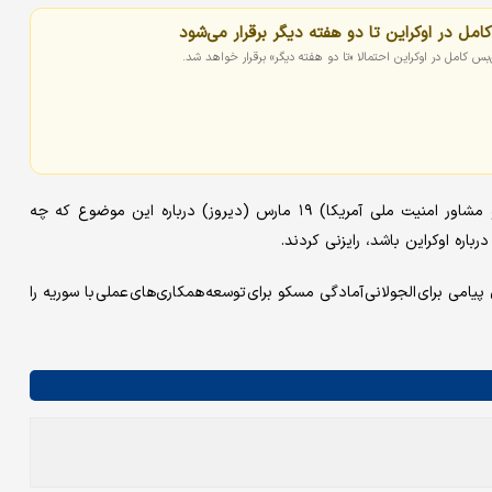
مل در اوکراین تا دو هفته دیگر برقرار می‌شود
س کامل در اوکراین احتمالا «تا دو هفته دیگر» برقرار خواهد شد.
کرملین افزود: اوشاکوف و والتز (مشاور و دستیار رییس‌جمهور روسیه و مشاور امنیت ملی آمریکا) ۱۹ مارس (دیروز) درباره این موضوع که چه
اره اوکراین باشد، رایزنی کردند.
امی برای الجولانی آمادگی مسکو برای توسعه همکاری‌های عملی با سوریه را