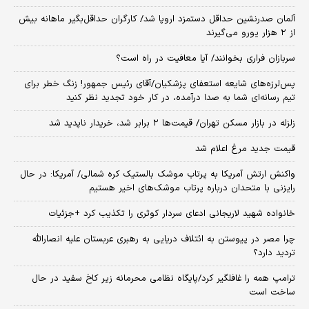
آلمان صدرنشین حداقل دستمزد اروپا شد/ کارگران حداقل‌بگیر ماهانه بیش
از ۲ هزار یورو می‌گیرند
سربازان فراری بخوانند/ آیا معافیت در راه است؟
پس‌لرزه‌های شایعه استعفای پزشکیان/آقای رئیس جمهور! زنگ خطر برای
تیم رسانه‌ای شما به صدا درآمده، در کار خود تجدید نظر کنید
زلزله در بازار مسکن تهران/ قیمت‌ها ۲ برابر شد، خریدار ناپدید شد
قیمت جدید مرغ اعلام شد
واکنش ارتش آمریکا به پرتاب موشک بالستیک کره شمالی/ آمریکا: در حال
رایزنی با متحدان درباره پرتاب موشک‌های اخیر هستیم
خانواده شهید لاریجانی ادعای سردار کوثری را تکذیب کرد +جزئیات
چرا مصر در پیوستن به ائتلاف دریایی به رهبری عربستان علیه انصارالله
تردید دارد؟
ترامپ همه را غافلگیر کرد/پایگاه نظامی محرمانه زیر کاخ سفید در حال
ساخت است