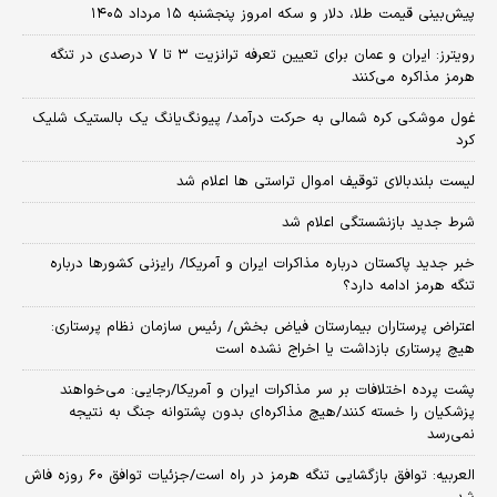
پیش‌بینی قیمت طلا، دلار و سکه امروز پنجشنبه ۱۵ مرداد ۱۴۰۵
رویترز: ایران و عمان برای تعیین تعرفه ترانزیت ۳ تا ۷ درصدی در تنگه
هرمز مذاکره می‌کنند
غول موشکی کره شمالی به حرکت درآمد/ پیونگ‌یانگ یک بالستیک شلیک
کرد
لیست بلندبالای توقیف اموال تراستی ها اعلام شد
شرط جدید بازنشستگی اعلام شد
خبر جدید پاکستان درباره مذاکرات ایران و آمریکا/ رایزنی کشورها درباره
تنگه هرمز ادامه دارد؟
اعتراض پرستاران بیمارستان فیاض بخش/ رئیس سازمان نظام پرستاری:
هیچ پرستاری بازداشت یا اخراج نشده است
پشت پرده اختلافات بر سر مذاکرات ایران و آمریکا/رجایی: می‌خواهند
پزشکیان را خسته کنند/هیچ مذاکره‌ای بدون پشتوانه جنگ به نتیجه
نمی‌رسد
العربیه: توافق بازگشایی تنگه هرمز در راه است/جزئیات توافق ۶۰ روزه فاش