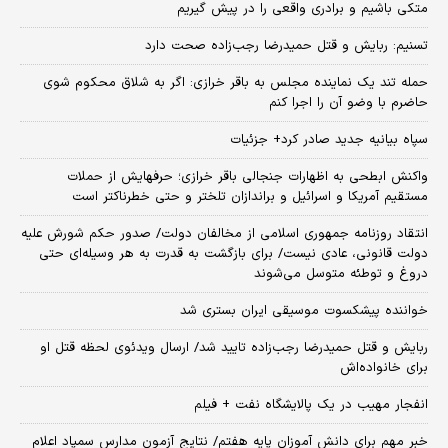
متکی باشیم و برادری واقعی را در پیش گیریم
تسنیم: ربایش و قتل حمیدرضا رجب‌زاده صحت دارد
حمله تند یک نماینده مجلس به باقر خرازی: اگر به شلاق محکوم شوی
حاضرم با وضو آن را اجرا کنم
سپاه بیانیه جدید صادر کرد+ جزئیات
واکنش ابطحی به اظهارات جنجالی باقر خرازی؛ حرفهایش از حملات
مستقیم آمریکا و اسرائیل و براندازان تلختر و حتی خطرناکتر است
انتقاد روزنامه جمهوری اسلامی از مخالفان دولت/ صدور حکم شورش علیه
دولت قانونی، عادی نیست/ برای بازگشت به قدرت به هر وسیله‌ای حتی
دروغ و توطئه متوسل می‌شوند
خواننده پیشکسوت موسیقی ایران بستری شد
ربایش و قتل حمیدرضا رجب‌زاده تایید شد/ ارسال ویدئوی لحظه قتل او
برای خانواده‌اش
انفجار مهیب در یک پالایشگاه نفت + فیلم
خبر مهم برای دانش آموزان پایه هفتم/ نتایج آزمون مدارس سمپاد اعلام