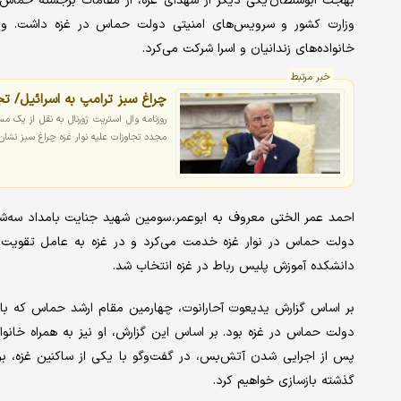
بهجت ابوسلطان یکی دیگر از شهدای غزه، از مقامات برجسته حماس
وزارت کشور و سرویس‌های امنیتی دولت حماس در غزه داشت. وی 
خانواده‌های زندانیان و اسرا شرکت می‌کرد.
خبر مرتبط
چراغ سبز ترامپ به اسرائیل/ تجا
روزنامه وال استریت ژورنال به نقل از یک م
مجدد تجاوزات علیه نوار غزه چراغ سبز نشان
احمد عمر الختی معروف به ابوعمر، سومین شهید جنایت بامداد سه‌شن
دانشکده آموزش پلیس رباط در غزه انتخاب شد.
بر اساس گزارش یدیعوت آحارانوت، چهارمین مقام ارشد حماس که بامد
دولت حماس در غزه بود. بر اساس این گزارش، او نیز به همراه خانو
پس از اجرایی شدن آتش‌بس، در گفت‌وگو با یکی از ساکنین غزه، بر ت
گذشته بازسازی خواهیم کرد.