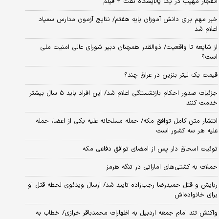
انفجار مهیب در یک پالایشگاه نفت + فیلم
خبر مهم برای دانش آموزان پایه هفتم/ نتایج آزمون مدارس سمپاد
اعلام شد
از شایعه تا واقعیت/ ذوالقدر همچنان دبیر شورای ‌عالی امنیت ملی
است؟
قیمت یک لیتر بنزین در عراق چند؟
جزئیات صدور احکام بازنشستگی اعلام شد/ این افراد باید ۵ سال بیشتر
خدمت کنند
انتشار متن کامل توافق مکه/ حمله مسلحانه علیه یکی از اعضا، حمله
علیه هر سه کشور است
توئیت اسحاق دار پس از امضای توافق دفاعی مکه
حملات به کشتی‌های اماراتی در تنگه هرمز
ربایش و قتل حمیدرضا رجب‌زاده تایید شد/ ارسال ویدئوی لحظه قتل او
برای خانواده‌اش
واکنش تند امام جمعه اردبیل به اظهارات محمدباقر خرازی/ خطاب به