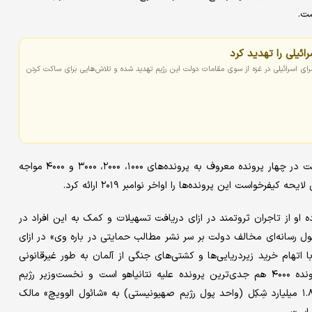
رائیلی را تهدید کرد
سرای اسرائیلی در غزه از سوی مقامات دولت این رژیم تهدید شده و تلاش‌هایی برای ساکت کردن
نخست وزیر رژیم صهیونیستی با اتهامات فساد،‌ رشوه، خیانت در امانت در چهار پرونده معروف به پرونده‌های ۱۰۰۰، ۲۰۰۰، ۳۰۰۰ و ۴۰۰۰ مواجه
واست این پرونده‌ها را اواخر نوامبر ۲۰۱۹ ارائه کرد.
خانواده او از تاجران ثروتمند در ازای دریافت تسهیلات و کمک به این افراد در
در پرونده ۲۰۰۰ با «چانه‌زنی با یک غول رسانه‌ای مخالف دولت بر سر نشر مطالب حمایتی در باره وی» در ازای
 رسانه‌ای مثبت مواجه است. همچنین وی در «پرونده ۳۰۰۰» با اتهام خرید زیردریایی‌ها و کشتی‌های جنگی از آلمان به طور غیرقانونی
مواجه است. پرونده فساد رسانه صهیونیستی «واللا»، موسوم به پرونده ۴۰۰۰ هم جدی‌ترین پرونده علیه نتانیاهو است و نخست‌وزیر رژیم
اشغالگر به این متهم شده که در دوران انتخابات، در ازای پرداخت ۱.۸ میلیارد شِکِل (واحد پول رژیم صهیونیستی) به «شائول الوویچ» مالک