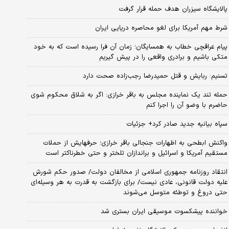
پالایشگاه سیزران هدف حمله قرار گرفت
شرط مهم آمریکا برای لغو محاصره دریایی ایران
پیام عراقچی خطاب به همسایگان؛ زمان آن فرا رسیده است که به خود
متکی باشیم و برادری واقعی را در پیش گیریم
تسنیم: ربایش و قتل حمیدرضا رجب‌زاده صحت دارد
حمله تند یک نماینده مجلس به باقر خرازی: اگر به شلاق محکوم شوی
حاضرم با وضو آن را اجرا کنم
سپاه بیانیه جدید صادر کرد+ جزئیات
واکنش ابطحی به اظهارات جنجالی باقر خرازی؛ حرفهایش از حملات
مستقیم آمریکا و اسرائیل و براندازان تلختر و حتی خطرناکتر است
انتقاد روزنامه جمهوری اسلامی از مخالفان دولت/ صدور حکم شورش
علیه دولت قانونی، عادی نیست/ برای بازگشت به قدرت به هر وسیله‌ای
حتی دروغ و توطئه متوسل می‌شوند
خواننده پیشکسوت موسیقی ایران بستری شد