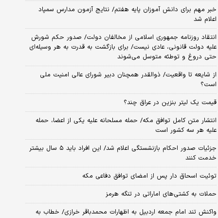
خبر مهم برای دانش آموزان پایه هفتم/ نتایج آزمون مدارس سمپاد
اعلام شد
انتقاد روزنامه جمهوری اسلامی از مخالفان دولت/ صدور حکم شورش
علیه دولت قانونی، عادی نیست/ برای بازگشت به قدرت به هر وسیله‌ای
حتی دروغ و توطئه متوسل می‌شوند
از شایعه تا واقعیت/ ذوالقدر همچنان دبیر شورای ‌عالی امنیت ملی
است؟
قیمت یک لیتر بنزین در عراق چند؟
انتشار متن کامل توافق مکه/ حمله مسلحانه علیه یکی از اعضا، حمله
علیه هر سه کشور است
جزئیات صدور احکام بازنشستگی اعلام شد/ این افراد باید ۵ سال بیشتر
خدمت کنند
توئیت اسحاق دار پس از امضای توافق دفاعی مکه
حملات به کشتی‌های اماراتی در تنگه هرمز
واکنش تند امام جمعه اردبیل به اظهارات محمدباقر خرازی/ خطاب به