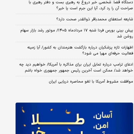
دستگاه قضا: شخصی خبر دروغ به رهبری بست و دفتر رهبری با
صراحت آن را رد کرد، آیا این جرم است یا خیر؟
شایعه استعفای محمدباقر ذوالقدر صحت دارد؟
پیش بینی بورس فردا شنبه ۱۷ مردادماه ۱۴۰۵/ موتور رشد بازار سهام
روشن شد
اظهارات تازه پزشکیان درباره بازگشت هنرمندان به کشور/ آیا زمینه
فعالیت حرفه‌ای مهیا می شود؟
ادعای ترامپ درباره تمایل ایران برای مذاکره با آمریکا/ خواهیم دید چه
خواهد شد/ ممکن است آخرین رئیس‌ جمهور جمهوری خواه باشم
موافقت مشروط آمریکا با لغو محاصره دریایی ایران