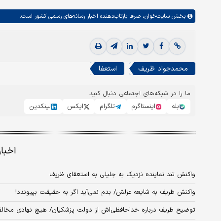
بخش
سایت‌خوان،
صرفا بازتاب‌دهنده اخبار رسانه‌های رسمی کشور است.
محمدجواد ظریف
استعفا
ما را در شبکه‌های اجتماعی دنبال کنید
بله
اینستاگرم
تلگرام
ایکس
لینکدین
اخبا
واکنش تند نماینده نزدیک به جلیلی به استعفای ظریف
واکنش ظریف به شایعه عزلش/ بدم نمی‌آید اگر به حقیقت بپیوندد!
توضیح ظریف درباره خداحافظی‌اش از دولت پزشکیان/ هیچ نهادی مخالف م