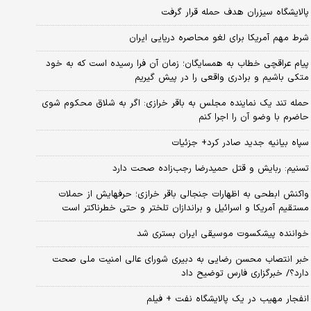
پالایشگاه سیزران هدف حمله قرار گرفت
شرط مهم آمریکا برای لغو محاصره دریایی ایران
پیام عراقچی خطاب به همسایگان؛ زمان آن فرا رسیده است که به خود
متکی باشیم و برادری واقعی را در پیش گیریم
حمله تند یک نماینده مجلس به باقر خرازی: اگر به شلاق محکوم شوی
حاضرم با وضو آن را اجرا کنم
سپاه بیانیه جدید صادر کرد+ جزئیات
تسنیم: ربایش و قتل حمیدرضا رجب‌زاده صحت دارد
واکنش ابطحی به اظهارات جنجالی باقر خرازی؛ حرفهایش از حملات
مستقیم آمریکا و اسرائیل و براندازان تلختر و حتی خطرناکتر است
خواننده پیشکسوت موسیقی ایران بستری شد
خبر انتصاب محسن رضایی به دبیری شورای عالی امنیت ملی صحت
دارد؟/ خبرگزاری فارس توضیح داد
انفجار مهیب در یک پالایشگاه نفت + فیلم