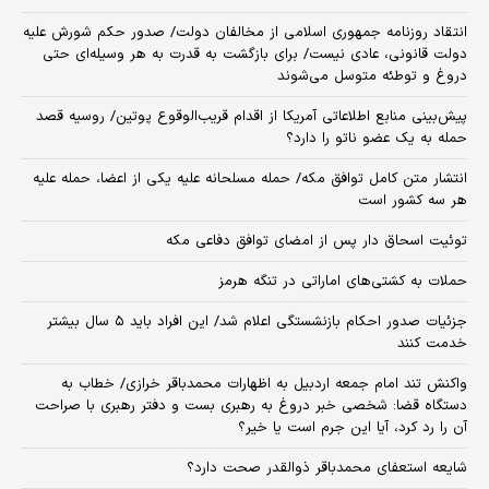
انتقاد روزنامه جمهوری اسلامی از مخالفان دولت/ صدور حکم شورش علیه
دولت قانونی، عادی نیست/ برای بازگشت به قدرت به هر وسیله‌ای حتی
دروغ و توطئه متوسل می‌شوند
پیش‌بینی منابع اطلاعاتی آمریکا از اقدام قریب‌الوقوع پوتین/ روسیه قصد
حمله به یک عضو ناتو را دارد؟
انتشار متن کامل توافق مکه/ حمله مسلحانه علیه یکی از اعضا، حمله علیه
هر سه کشور است
توئیت اسحاق دار پس از امضای توافق دفاعی مکه
حملات به کشتی‌های اماراتی در تنگه هرمز
جزئیات صدور احکام بازنشستگی اعلام شد/ این افراد باید ۵ سال بیشتر
خدمت کنند
واکنش تند امام جمعه اردبیل به اظهارات محمدباقر خرازی/ خطاب به
دستگاه قضا: شخصی خبر دروغ به رهبری بست و دفتر رهبری با صراحت
آن را رد کرد، آیا این جرم است یا خیر؟
شایعه استعفای محمدباقر ذوالقدر صحت دارد؟