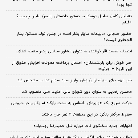
کجا بود؟
تعطیلی کامل ساحل توسکا به دستور دادستان رامسر/ ماجرا چیست؟
+فیلم
حضور جنجالی «دیپلمات سابق بشار اسد» در جشن تولد مسکو/ بشار
الجعفری کیست؟
انتصاب محمدباقر ذوالقدر به عنوان مشاور سیاسی رهبر معظم انقلاب
خبر خوش برای بازنشستگان/ احتمال پرداخت معوقات افزایش حقوق از
این تاریخ + جزئیات
خبر مهم برای سهامداران/ زمان واریز سود سهام عدالت مشخص شد
محسن رضایی به عنوان دبیر شورای عالی امنیت ملی منصوب شد
حرکت سریع یک هواپیمای ناشناس به سمت پایگاه آمریکایی در جیبوتی
سقوط مرگبار بالگرد در این منطقه/ ۴ نفر جان باختند
اظهارات جدید سخنگوی ناجا درباره قتل حمیدرضا رجب‌زاده
توافق پیشنهادی برای بازگشایی تنگه هرمز سالانه ۱۰۰ میلیارد دلار به ایران