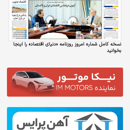
نسخه کامل شماره امروز روزنامه «دنیای‌ اقتصاد» را اینجا
بخوانید