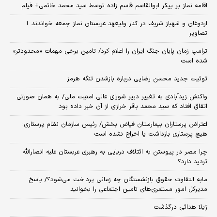
اقامه نماز بر پیکر ابوالقاسم قاسم زاده توسط سید محمد خاتمی+ فیلم
اردوغان و شهباز شریف در کنار ولیعهد عربستان نماز جمعه خواندند +
تصاویر
ترامپ زمان پایان جنگ ایران را اعلام کرد/ تامین برخی مهمات «محدودتر»
شده است
توئیت جدید محسن رضایی درباره بازشدن تنگه هرمز
واکنش زیدآبادی به تغییر دبیر شورای عالی امنیت ملی/ به همان صورتی
اتفاق افتاد که سید محمد باقر خرازی از آن خبر داده بود
اعتراض پرستاران بیمارستان فیاض بخش/ رئیس سازمان نظام پرستاری:
هیچ پرستاری بازداشت یا اخراج نشده است
چرا مصر در پیوستن به ائتلاف دریایی به رهبری عربستان علیه انصارالله
تردید دارد؟
مابه التفاوت حقوق بازنشستگان چه زمانی پرداخت می‌شود؟/ پاسخ
مدیرکل امور مستمری‌های تامین اجتماعی را بخوانید
ژیلا هدائی درگذشت