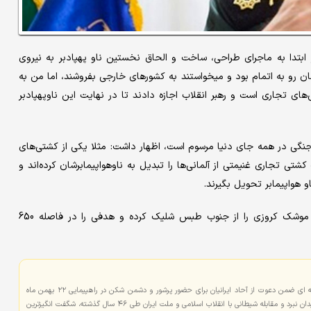
ر ابتدا به ماجرای طراحی، ساخت و الحاق نخستین ناو پهپادبر به نیروی
 رو به اتمام بود و میخواستند به کشور‌های خارجی بفروشند، اما من به
ای تجاری است و رهبر انقلاب اجازه دادند تا در نهایت این ناوپهپادبر
 جنگی در همه جای دنیا مرسوم است، اظهار داشت: مثلا یکی از کشتی‌های
تی تجاری غنیمتی از آلمانی‌ها را تبدیل به ناوهواپیمابرشان کرده‌اند و
 هواپیمابر تحویل بگیرند.
سردار تنگسیری در ادامه تاکید کرد: که این نیرو در رزمایش اخیر، موشک کروزی را از جنوب طبس شلیک کرده و هدفی را در فاصله 650
سپاه پاسداران انقلاب اسلامی با صدور بیانیه ای ضمن دعوت از آحاد ایرانیان برای حضور پرشور و دشمن شکن در راهپیمایی ۲۲ بهمن ماه
بیان کرد: شکست‌های زنجیره‌ای امریکا در میدان نبرد و مقابله شیطانی با انقلاب اسلامی و ملت ایران طی ۴۶ سال گذشته، شگفت انگیزترین