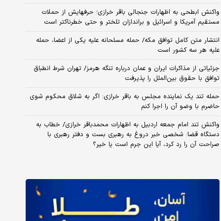
واکنش ابطحی به اظهارات جنجالی باقر خرازی؛ حرفهایش از حملات
مستقیم آمریکا و اسرائیل و براندازان تلختر و حتی خطرناکتر است
انتشار متن کامل توافق مکه/ حمله مسلحانه علیه یکی از اعضا، حمله
علیه هر سه کشور است
جزئیاتی از مذاکرات ایران و عمان درباره تنگه هرمز/ تهران شرط انطباق
توافق با حقوق بین‌الملل را پذیرفت
حمله تند یک نماینده مجلس به باقر خرازی: اگر به شلاق محکوم شوی
حاضرم با وضو آن را اجرا کنم
واکنش تند امام جمعه اردبیل به اظهارات محمدباقر خرازی/ خطاب به
دستگاه قضا: شخصی خبر دروغ به رهبری بست و دفتر رهبری با
صراحت آن را رد کرد، آیا این جرم است یا خیر؟