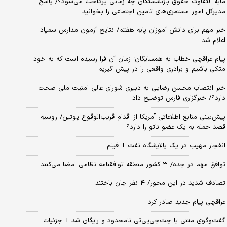
مابه التفاوت حقوق بازنشستگان چه زمانی پرداخت می‌شود؟/ پاسخ
مدیرکل امور مستمری‌های تامین اجتماعی را بخوانید
خبر مهم برای دانش آموزان پایه هفتم/ نتایج آزمون مدارس سمپاد
اعلام شد
پیام عراقچی خطاب به همسایگان؛ زمان آن فرا رسیده است که به خود
متکی باشیم و برادری واقعی را در پیش گیریم
خبر انتصاب محسن رضایی به دبیری شورای عالی امنیت ملی صحت
دارد؟/ خبرگزاری فارس توضیح داد
پیش‌بینی منابع اطلاعاتی آمریکا از اقدام قریب‌الوقوع پوتین/ روسیه
قصد حمله به یک عضو ناتو را دارد؟
انفجار مهیب در یک پالایشگاه نفت + فیلم
توافق مهم در جده/ ۳ کشور منطقه توافقنامه نظامی امضا می‌کنند
تصادف شدید در این محور/ ۴ نفر جان باختند
عراقچی پیام جدید صادر کرد
گفت‌وگوی متنی با چت‌جی‌پی‌تی نامحدود و رایگان شد + جزئیات