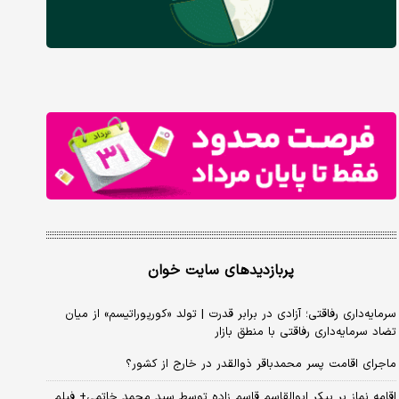
پربازدیدهای سایت خوان
سرمایه‌داری رفاقتی؛ آزادی در برابر قدرت | تولد «کورپوراتیسم» از میان
تضاد سرمایه‌داری رفاقتی با منطق بازار
ماجرای اقامت پسر محمدباقر ذوالقدر در خارج از کشور؟
اقامه نماز بر پیکر ابوالقاسم قاسم زاده توسط سید محمد خاتمی+ فیلم