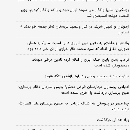
پزشکیان: سایپا واگذار می شود/ ایران‌خودرو را که واگذار کردیم، وزیر
اقتصاد دولت استیضاح شد
اردوغان و شهباز شریف در کنار ولیعهد عربستان نماز جمعه خواندند +
تصاویر
واکنش زیدآبادی به تغییر دبیر شورای عالی امنیت ملی/ به همان
صورتی اتفاق افتاد که سید محمد باقر خرازی از آن خبر داده بود
ترامپ زمان پایان جنگ ایران را اعلام کرد/ تامین برخی مهمات
«محدودتر» شده است
توئیت جدید محسن رضایی درباره بازشدن تنگه هرمز
اعتراض پرستاران بیمارستان فیاض بخش/ رئیس سازمان نظام پرستاری:
هیچ پرستاری بازداشت یا اخراج نشده است
چرا مصر در پیوستن به ائتلاف دریایی به رهبری عربستان علیه انصارالله
تردید دارد؟
ژیلا هدائی درگذشت