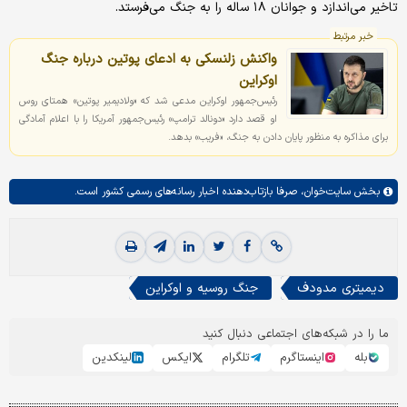
تاخیر می‌اندازد و جوانان ۱۸ ساله را به جنگ می‌فرستد.
خبر مرتبط
واکنش زلنسکی به ادعای پوتین درباره جنگ
اوکراین
رئیس‌جمهور اوکراین مدعی شد که «ولادیمیر پوتین» همتای روس
او قصد دارد «دونالد ترامپ» رئیس‌جمهور آمریکا را با اعلام آمادگی
برای مذاکره به منظور پایان دادن به جنگ، «فریب» بدهد.
بخش
سایت‌خوان،
صرفا بازتاب‌دهنده اخبار رسانه‌های رسمی کشور است.
دیمیتری مدودف
جنگ روسیه و اوکراین
ما را در شبکه‌های اجتماعی دنبال کنید
بله
اینستاگرم
تلگرام
ایکس
لینکدین