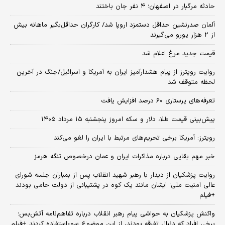
حادثه مرگبار در اصفهان؛ ۴ نفر جان باختند
آلمان صدرنشین حداقل دستمزد اروپا شد/ کارگران حداقل‌بگیر ماهانه بیش
از ۲ هزار یورو می‌گیرند
قیمت جدید مرغ اعلام شد
روایت رویترز از پیام هشدارآمیز ایران به آمریکا و اسرائیل/جنگ در آخرین
لحظه متوقف شد
تعرفه‌های پرستاری ۶۰ درصد افزایش یافت
پیش‌بینی قیمت طلا، دلار و سکه امروز پنجشنبه ۱۵ مرداد ۱۴۰۵
رویترز: آمریکا برخی تحریم‌های مرتبط با ایران را لغو می‌کند
خبر مهم بقایی درباره مذاکرات ایران و عمان درخصوص تنگه هرمز
روایت پزشکیان از دیدار با رهبر شهید انقلاب پس از بمباران جلسه شورای
عالی امنیت ملی؛ ایشان مانند یک کوه در پشتیبانی از دولت حامی بودند
+فیلم
واکنش پزشکیان به حواشی پیام رهبر انقلاب درباره تفاهم‌نامه آتش‌بس؛
برخی افراد که دنبال تفرقه بودند، از این موضوع سوءاستفاده کردند +فیلم