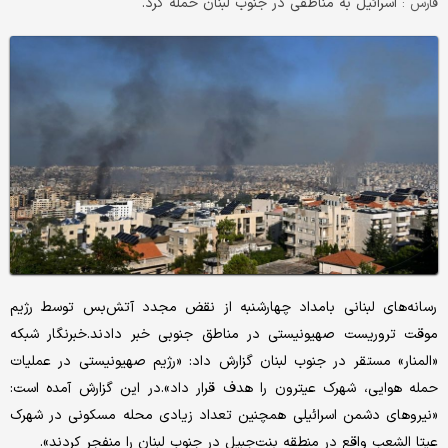
اسرائیل به مناطقی در جنوب لبنان حمله کرد.
فارس :
رسانه‌های لبنانی بامداد چهارشنبه از نقض مجدد آتش‌بس توسط رژیم
موقت تروریست صهیونیستی در مناطق جنوبی خبر دادند.خبرنگار شبکه
«المنار» مستقر در جنوب لبنان گزارش داد: «رژیم صهیونیستی در عملیات
حمله هوایی، شهرک عیترون را هدف قرار داد».در این گزارش آمده است:
«نیروهای دشمن اسرائیلی همچنین تعداد زیادی محله مسکونی در شهرک
عیتا الشعب واقع در منطقه بنت‌جبیل در جنوب لبنان را منفجر کردند».