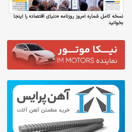
نسخه کامل شماره امروز روزنامه «دنیای‌ اقتصاد» را اینجا
بخوانید