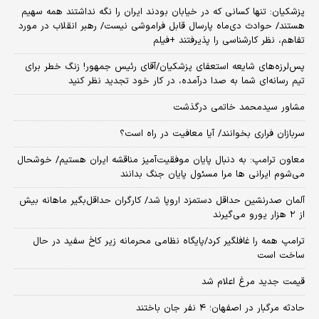
پزشکیان: تنها کسانی که در خیابان بودند ایران را نگه نداشتند همه سهیم
هستند/ حوادث دی‌ماه پارسال قابل فراموشی نیست/ رهبر انقلاب در مورد
تفاهم، نظر کارشناسی را پذیرفتند +فیلم
پس‌لرزه‌های شایعه استعفای پزشکیان/آقای رئیس جمهور! زنگ خطر برای
تیم رسانه‌ای شما به صدا درآمده، در کار خود تجدید نظر کنید
مشاور سیدمحمد خاتمی درگذشت
سربازان فراری بخوانند/ آیا معافیت در راه است؟
معاون ترامپ: به دنبال پایان موفقیت‌آمیز مناقشه ایران هستیم/ خوشحال
می‌شوم ایرانی ها مرا مسئول پایان جنگ بدانند
آلمان صدرنشین حداقل دستمزد اروپا شد/ کارگران حداقل‌بگیر ماهانه بیش
از ۲ هزار یورو می‌گیرند
ترامپ همه را غافلگیر کرد/پایگاه نظامی محرمانه زیر کاخ سفید در حال
ساخت است
قیمت جدید مرغ اعلام شد
حادثه مرگبار در اصفهان؛ ۴ نفر جان باختند