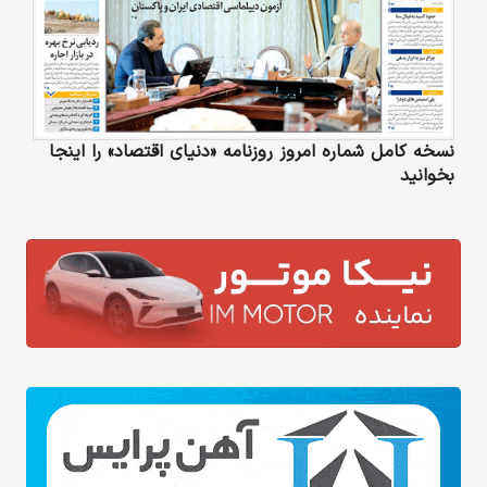
نسخه کامل شماره امروز روزنامه «دنیای‌ اقتصاد» را اینجا
بخوانید