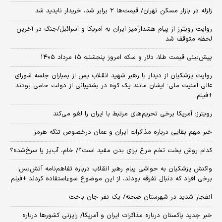
زلزله در بازار مسکن تهران/ قیمت‌ها ۲ برابر شد، خریدار ناپدید شد
روایت رویترز از پیام هشدارآمیز ایران به آمریکا و اسرائیل/جنگ در آخرین
لحظه متوقف شد
پیش‌بینی قیمت طلا، دلار و سکه امروز پنجشنبه ۱۵ مرداد ۱۴۰۵
روایت پزشکیان از دیدار با رهبر شهید انقلاب پس از بمباران جلسه شورای
عالی امنیت ملی؛ ایشان مانند یک کوه در پشتیبانی از دولت حامی بودند
+فیلم
رویترز: آمریکا برخی تحریم‌های مرتبط با ایران را لغو می‌کند
خبر مهم بقایی درباره مذاکرات ایران و عمان درخصوص تنگه هرمز
کدام روش پخت تخم مرغ برای بدن مفید است؟/ خام، آب‌پز یا سرخ‌شده؟
واکنش پزشکیان به حواشی پیام رهبر انقلاب درباره تفاهم‌نامه آتش‌بس؛
برخی افراد که دنبال تفرقه بودند، از این موضوع سوءاستفاده کردند +فیلم
انفجار شدید در شهرستان صحنه/ یک نفر جان باخت
خبر جدید پاکستان درباره مذاکرات ایران و آمریکا/ رایزنی کشورها درباره