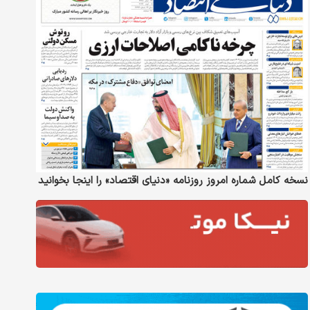
نسخه کامل شماره امروز روزنامه «دنیای‌ اقتصاد» را اینجا بخوانید