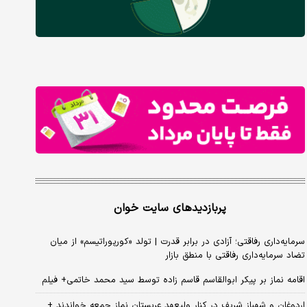
پربازدیدهای سایت خوان
سرمایه‌داری رفاقتی؛ آزادی در برابر قدرت | تولد «کورپوراتیسم» از میان
تضاد سرمایه‌داری رفاقتی با منطق بازار
اقامه نماز بر پیکر ابوالقاسم قاسم زاده توسط سید محمد خاتمی+ فیلم
اردوغان و شهباز شریف در کنار ولیعهد عربستان نماز جمعه خواندند +