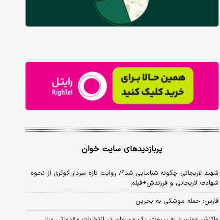
پربازدیدهای سایت خوان
شهید لاریجانی چگونه شناسایی شد؟/ روایت تازه سردار کوثری از نحوه
شهادت لاریجانی و فرزندش+فیلم
فارس: حمله موشکی به بحرین
واکنش «ونس» به پیروزی یک مسلمان در انتخابات مقدماتی سنا