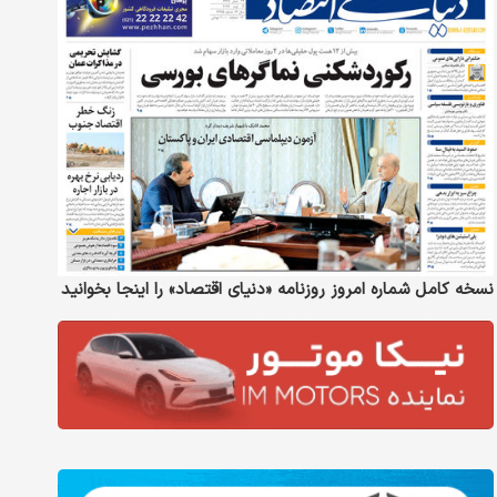
نسخه کامل شماره امروز روزنامه «دنیای‌ اقتصاد» را اینجا بخوانید