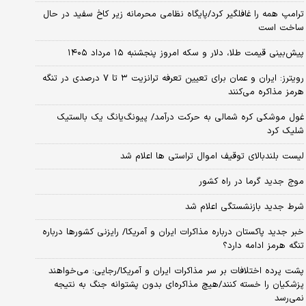
ترامپ همه را غافلگیر کرد/پایگاه نظامی محرمانه زیر کاخ سفید در حال
ساخت است
پیش‌بینی قیمت طلا، دلار و سکه امروز پنجشنبه ۱۵ مرداد ۱۴۰۵
رویترز: ایران و عمان برای تعیین تعرفه ترانزیت ۳ تا ۷ درصدی در تنگه
هرمز مذاکره می‌کنند
غول موشکی کره شمالی به حرکت درآمد/ پیونگ‌یانگ یک بالستیک
شلیک کرد
لیست بلندبالای توقیف اموال تراستی ها اعلام شد
موج جدید گرما در راه کشور
شرط جدید بازنشستگی اعلام شد
خبر جدید پاکستان درباره مذاکرات ایران و آمریکا/ رایزنی کشورها درباره
تنگه هرمز ادامه دارد؟
پشت پرده اختلافات بر سر مذاکرات ایران و آمریکا/رجایی: می‌خواهند
پزشکیان را خسته کنند/هیچ مذاکره‌ای بدون پشتوانه جنگ به نتیجه
نمی‌رسد