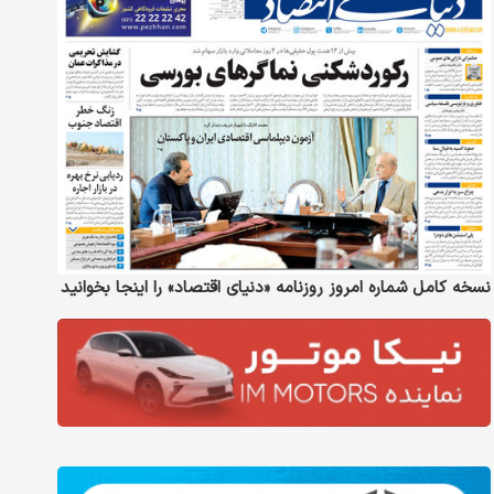
نسخه کامل شماره امروز روزنامه «دنیای‌ اقتصاد» را اینجا بخوانید