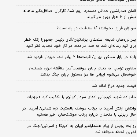
آلمان صدرنشین حداقل دستمزد اروپا شد/ کارگران حداقل‌بگیر ماهانه
بیش از ۲ هزار یورو می‌گیرند
سربازان فراری بخوانند/ آیا معافیت در راه است؟
پس‌لرزه‌های شایعه استعفای پزشکیان/آقای رئیس جمهور! زنگ خطر
برای تیم رسانه‌ای شما به صدا درآمده، در کار خود تجدید نظر کنید
زلزله در بازار مسکن تهران/ قیمت‌ها ۲ برابر شد، خریدار ناپدید شد
معاون ترامپ: به دنبال پایان موفقیت‌آمیز مناقشه ایران هستیم/
خوشحال می‌شوم ایرانی ها مرا مسئول پایان جنگ بدانند
قیمت جدید مرغ اعلام شد
خانواده شهید لاریجانی ادعای سردار کوثری را تکذیب کرد +جزئیات
واکنش ارتش آمریکا به پرتاب موشک بالستیک کره شمالی/ آمریکا: در
حال رایزنی با متحدان درباره پرتاب موشک‌های اخیر هستیم
روایت رویترز از پیام هشدارآمیز ایران به آمریکا و اسرائیل/جنگ در
آخرین لحظه متوقف شد