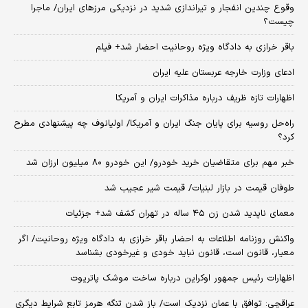
وقوع چندین انفجار و تیراندازی شدید در نزدیکی مرز‌های ایران/ ماجرا
چیست؟
باقر خرازی به دادگاه ویژه روحانیت احضار شد+ فیلم
ادعای وزارت خارجه عربستان علیه ایران
اظهارات تازه ظریف درباره مذاکرات ایران و آمریکا
راه‌حل روسیه برای پایان جنگ ایران و آمریکا/ اولیانوف چه پیشنهادی مطرح
کرد؟
خبر مهم برای متقاضیان خرید خودرو/ این خودرو ۸۰ میلیون ارزان شد
طوفان قیمت در بازار لبنیات/ قیمت شیر عجیب شد
معمای ناپدید شدن زن ۴۵ ساله در تهران کشف شد+ جزئیات
واکنش روزنامه اطلاعات به احضار باقر خرازی به دادگاه ویژه روحانیت/ اگر
معیار، قانون است، قانون نباید خودی و غیرخودی بشناسد
اظهارات رئیس جمهور اوکراین درباره ساخت موشک پاتریوت
عراقچی: توافق با عمان نزدیک است/ باز شدن تنگه هرمز تابع شرایط دیگری