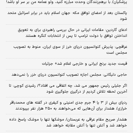
پزشکیان/ با برهم‌زنندگان وحدت مبارزه کنید، ولو عمامه من بر سر او باشد!
پاکستان بعد از امضای توافق مکه: جهان اسلام باید در برابر اسرائیل متحد
شود
ادعای گاردین: مقامات ایرانی در حال بررسی راهبردی برای به تعویق
انداختن توافق با دولت ترامپ تا پس از انتخابات کنگره هستند
عراقچی: پذیرش کنوانسیون دریای خرز از سوی ایران، منوط به تصویب
مجلس است
قیمت جدید برنج ایرانی و خارجی اعلام شد+ جزئیات
حاجی دلیگانی: مجلس اجازه تصویب کنوانسیون دریای خزر را نمی‌دهد
اگر جلیلی رئیس جمهور می شد، چه اتفاقی می افتاد؟/ رشیدی کوچی: تا
آخرین لحظه تلاش کردیم از درگیری جلوگیری شود
ردپای بیش از ۳ یا ۴ جرم جدی امنیتی و کیفری در گفته های محمدباقر
خرازی/ هشدار برای آن‌هایی که می‌خواهند به ۲۵۰ هزار نفر بپیوندند
هشدار صریح مقام عراقی به عربستان/ موشکها تنها با موشک پاسخ داده
خواهد شد و آتش تنها با آتش مقابله خواهد شد