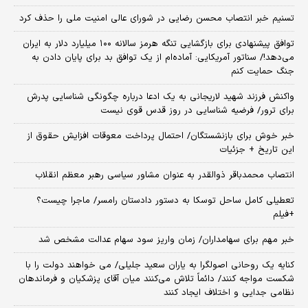
تسنیم خبر انتصاب محسن رضایی در شورای عالی امنیت ملی را حذف کرد
توافق پیشنهادی برای بازگشایی تنگه هرمز سالانه ۱۰۰ میلیارد دلار به ایران
می‌دهد!/ سناتور آمریکایی: آماده‌ام از یک توافق بد برای پایان دادن به
جنگ حمایت کنم
واکنش فرزند شهید لاریجانی به یک ادعا درباره چگونگی شناسایی پدرش
برای ترور/ فرضیه شناسایی در روز قدس قوی نیست
خبر خوش برای بازنشستگان/ احتمال پرداخت معوقات افزایش حقوق از
این تاریخ + جزئیات
انتصاب محمدباقر ذوالقدر به عنوان مشاور سیاسی رهبر معظم انقلاب
تعطیلی کامل ساحل توسکا به دستور دادستان رامسر/ ماجرا چیست؟
+فیلم
خبر مهم برای سهامداران/ زمان واریز سود سهام عدالت مشخص شد
کنایه یک روحانی اصولگرا به یاران سعید جلیلی/ می خواهند دولت را با
شکست مواجه کنند/ دائماً تلاش می‌کنند میان آقای پزشکیان و فرماندهان
نظامی جدایی و اختلاف ایجاد کنند