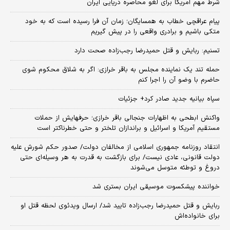
شرط مهم آمریکا برای لغو محاصره دریایی ایران
پیام عراقچی خطاب به همسایگان؛ زمان آن فرا رسیده است که به خود
متکی باشیم و برادری واقعی را در پیش گیریم
تسنیم: ربایش و قتل حمیدرضا رجب‌زاده صحت دارد
حمله تند یک نماینده مجلس به باقر خرازی: اگر به شلاق محکوم شوی
حاضرم با وضو آن را اجرا کنم
سپاه بیانیه جدید صادر کرد+ جزئیات
واکنش ابطحی به اظهارات جنجالی باقر خرازی؛ حرفهایش از حملات
مستقیم آمریکا و اسرائیل و براندازان تلختر و حتی خطرناکتر است
انتقاد روزنامه جمهوری اسلامی از مخالفان دولت/ صدور حکم شورش علیه
دولت قانونی، عادی نیست/ برای بازگشت به قدرت به هر وسیله‌ای حتی
دروغ و توطئه متوسل می‌شوند
خواننده پیشکسوت موسیقی ایران بستری شد
ربایش و قتل حمیدرضا رجب‌زاده تایید شد/ ارسال ویدئوی لحظه قتل او
برای خانواده‌اش