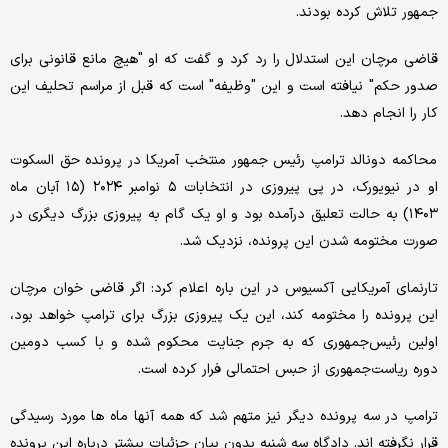
جمهور تلاش کرده بودند.
قاضی مرچان این استدلال را رد کرد و گفت که او "هیچ مانع قانونی برای
صدور حکم" نیافته است و این "وظیفه" است که قبل از مراسم تحلیف این
کار را انجام دهد.
محاکمه دونالد ترامپ رئیس جمهور منتخب آمریکا در پرونده حق السکوت
او در نیویورک، در پی پیروزی در انتخابات ۵ نوامبر ۲۰۲۴ (۱۵ آبان ماه
۱۴۰۳) به حالت تعلیق درآمده بود و او یک گام به پیروزی بزرگ دیگری در
صورت مختومه شدن این پرونده، نزدیک شد.
تارنمای آمریکایی آکسیوس در این باره اعلام کرد: اگر قاضی خوان مرچان
این پرونده را مختومه کند، این یک پیروزی بزرگ برای ترامپ خواهد بود،
اولین رئیس‌جمهوری که به جرم جنایت محکوم شده و با کسب دومین
دوره ریاست‌جمهوری از حبس احتمالی فرار کرده است.
ترامپ در سه پرونده دیگر نیز متهم شد که همه آنها ماه ها مورد رسیدگی
قرار نگرفته اند. دادگاه سه شنبه بدون بیان جزئیات بیشتر درباره این پرونده