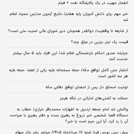
انفجار مهیب در یک پالایشگاه نفت + فیلم
خبر مهم برای دانش آموزان پایه هفتم/ نتایج آزمون مدارس سمپاد اعلام
شد
از شایعه تا واقعیت/ ذوالقدر همچنان دبیر شورای ‌عالی امنیت ملی است؟
قیمت یک لیتر بنزین در عراق چند؟
جزئیات صدور احکام بازنشستگی اعلام شد/ این افراد باید ۵ سال بیشتر
خدمت کنند
انتشار متن کامل توافق مکه/ حمله مسلحانه علیه یکی از اعضا، حمله علیه
هر سه کشور است
توئیت اسحاق دار پس از امضای توافق دفاعی مکه
حملات به کشتی‌های اماراتی در تنگه هرمز
واکنش تند امام جمعه اردبیل به اظهارات محمدباقر خرازی/ خطاب به
دستگاه قضا: شخصی خبر دروغ به رهبری بست و دفتر رهبری با صراحت
آن را رد کرد، آیا این جرم است یا خیر؟
پیش بینی بورس فردا شنبه ۱۷ مردادماه ۱۴۰۵/ موتور رشد بازار سهام