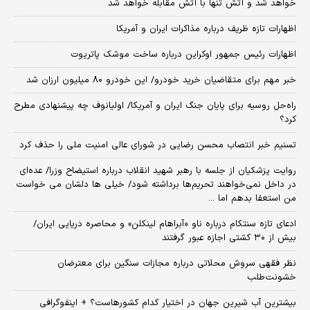
خواهد شد و آتش تنها با آتش مقابله خواهد شد
اظهارات تازه ظریف درباره مذاکرات ایران و آمریکا
اظهارات رئیس جمهور اوکراین درباره ساخت موشک پاتریوت
خبر مهم برای متقاضیان خرید خودرو/ این خودرو ۸۰ میلیون ارزان شد
راه‌حل روسیه برای پایان جنگ ایران و آمریکا/ اولیانوف چه پیشنهادی مطرح
کرد؟
تسنیم خبر انتصاب محسن رضایی در شورای عالی امنیت ملی را حذف کرد
روایت پزشکیان از جلسه با رهبر شهید انقلاب درباره استیضاح وزرا/ عده‌ای
در داخل نمی‌خواهند تحریم‌ها برداشته شود/ خیلی ها دلشان می خواست
من استعفا بدهم اما ...
ادعای تازه سنتکام درباره ناو «آبراهام لینکلن» و محاصره دریایی ایران/
بیش از ۳۰ کشتی اجازه عبور گرفتند
نظر فقهی سروش محلاتی درباره مجازات سنگین برای معترضان
خشونت‌طلب
بیشترین آب شیرین جهان در اختیار کدام کشورهاست؟ + اینفوگرافی