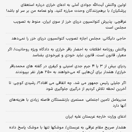
اولین واکنش آیت‌الله جوادی آملی به ادعای خرازی درباره استعفای
پزشکیان/ با برهم‌زنندگان وحدت مبارزه کنید، ولو عمامه من بر سر او باشد!
عراقچی: پذیرش کنوانسیون دریای خرز از سوی ایران، منوط به تصویب
مجلس است
حاجی دلیگانی: مجلس اجازه تصویب کنوانسیون دریای خزر را نمی‌دهد
واکنش روزنامه اطلاعات به احضار باقر خرازی به دادگاه ویژه روحانیت/ اگر
معیار، قانون است، قانون نباید خودی و غیرخودی بشناسد
ردپای بیش از ۳ یا ۴ جرم جدی امنیتی و کیفری در گفته های محمدباقر
خرازی/ هشدار برای آن‌هایی که می‌خواهند به ۲۵۰ هزار نفر بپیوندند
اگر جلیلی رئیس جمهور می شد، چه اتفاقی می افتاد؟/ رشیدی کوچی: تا
آخرین لحظه تلاش کردیم از درگیری جلوگیری شود
مدیرعامل تامین اجتماعی: مستمری بازنشستگان فاصله زیادی با هزینه‌های
آنها دارد
ادعای وزارت خارجه عربستان علیه ایران
هشدار صریح مقام عراقی به عربستان/ موشکها تنها با موشک پاسخ داده