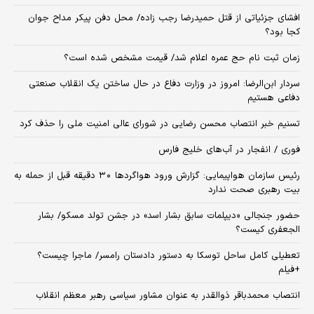
افشای جزئیاتی از قتل حمیدرضا رجب زاده/ محل دفن پیکر مداح جوان
کجا بود؟
زمان ثبت‌ نام حج عمره اعلام شد/ قیمت مشخص شده است؟
سردار ابن‌الرضا: امروز در وزارت دفاع در حال ساختن یک انقلاب صنعتی
دفاعی هستیم
تسنیم خبر انتصاب محسن رضایی در شورای عالی امنیت ملی را حذف کرد
فوری / انفجار در آب‌های خلیج فارس
رئیس سازمان هواپیمایی: گزارش ورود هواگردها ٣٠ دقیقه قبل از حمله به
بیت رهبری صحت ندارد
حضور جنجالی «دیپلمات سابق بشار اسد» در جشن تولد مسکو/ بشار
الجعفری کیست؟
تعطیلی کامل ساحل توسکا به دستور دادستان رامسر/ ماجرا چیست؟
+فیلم
انتصاب محمدباقر ذوالقدر به عنوان مشاور سیاسی رهبر معظم انقلاب