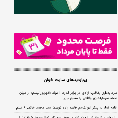
پربازدیدهای سایت خوان
سرمایه‌داری رفاقتی؛ آزادی در برابر قدرت | تولد «کورپوراتیسم» از میان
تضاد سرمایه‌داری رفاقتی با منطق بازار
اقامه نماز بر پیکر ابوالقاسم قاسم زاده توسط سید محمد خاتمی+ فیلم
اردوغان و شهباز شریف در کنار ولیعهد عربستان نماز جمعه خواندند +