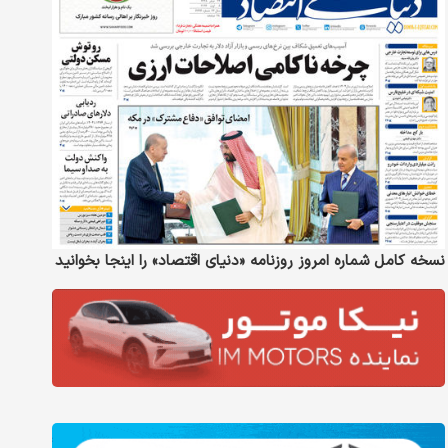
نسخه کامل شماره امروز روزنامه «دنیای‌ اقتصاد» را اینجا بخوانید