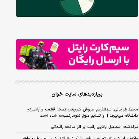
پربازدیدهای سایت خوان
محمد قوچانی: عبدالکریم سروش همچنان نسخه قناعت و پاکسازی
دانشگاه می‌پیچد | او تسلیم موج نئومارکسیسم شده است
درگذشت اسماعیل بابایی راغب بر اثر سانحه رانندگی
واکنش ابراهیم عزیزی به توافق مکه/ هیچ اشتباهی بی‌پاسخ نخواهد