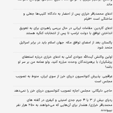
ماند
ادعای محمدباقر خرازی پس از احضار به دادگاه؛ کلیپ‌ها جعلی و
ساختگی است +فیلم
ادعای گاردین: مقامات ایرانی در حال بررسی راهبردی برای به تعویق
انداختن توافق با دولت ترامپ تا پس از انتخابات کنگره هستند
پاکستان بعد از امضای توافق مکه: جهان اسلام باید در برابر اسرائیل
متحد شود
اولین واکنش آیت‌الله جوادی آملی به ادعای خرازی درباره استعفای
پزشکیان/ با برهم‌زنندگان وحدت مبارزه کنید، ولو عمامه من بر سر او
باشد!
عراقچی: پذیرش کنوانسیون دریای خرز از سوی ایران، منوط به تصویب
مجلس است
حاجی دلیگانی: مجلس اجازه تصویب کنوانسیون دریای خزر را نمی‌دهد
ردپای بیش از ۳ یا ۴ جرم جدی امنیتی و کیفری در گفته های
محمدباقر خرازی/ هشدار برای آن‌هایی که می‌خواهند به ۲۵۰ هزار نفر
بپیوندند