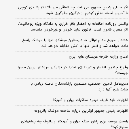
اگر جلیلی رئیس جمهور می شد، چه اتفاقی می افتاد؟/ رشیدی کوچی:
تا آخرین لحظه تلاش کردیم از درگیری جلوگیری شود
واکنش روزنامه اطلاعات به احضار باقر خرازی به دادگاه ویژه روحانیت/
اگر معیار، قانون است، قانون نباید خودی و غیرخودی بشناسد
هشدار صریح مقام عراقی به عربستان/ موشکها تنها با موشک پاسخ
داده خواهد شد و آتش تنها با آتش مقابله خواهد شد
ادعای وزارت خارجه عربستان علیه ایران
وقوع چندین انفجار و تیراندازی شدید در نزدیکی مرز‌های ایران/ ماجرا
چیست؟
مدیرعامل تامین اجتماعی: مستمری بازنشستگان فاصله زیادی با
هزینه‌های آنها دارد
اظهارات تازه ظریف درباره مذاکرات ایران و آمریکا
اظهارات رئیس جمهور اوکراین درباره ساخت موشک پاتریوت
راه‌حل روسیه برای پایان جنگ ایران و آمریکا/ اولیانوف چه پیشنهادی
مطرح کرد؟