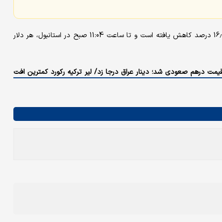
براساس گزارش بلومبرگ، ارزش لیر در برابر دلار آمریکا در سال جاری 16.5 درصد کاهش یافته است و تا ساعت 11:04 صبح در استانبول، هر دلار
؛ قیمت درهم صعودی شد؛ دینار عراق درجا زد/ لیر ترکیه رکورد کمترین افت