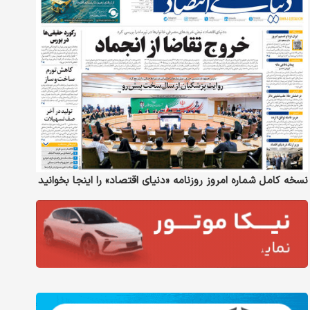
نسخه کامل شماره امروز روزنامه «دنیای‌ اقتصاد» را اینجا بخوانید