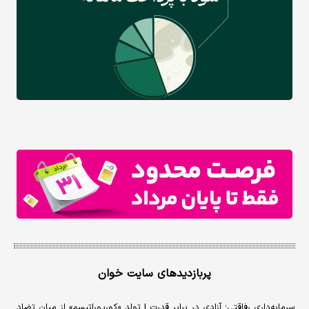
پربازدیدهای سایت خوان
سرمایه‌داری رفاقتی؛ آزادی در برابر قدرت | تولد «کورپوراتیسم» از میان تضاد