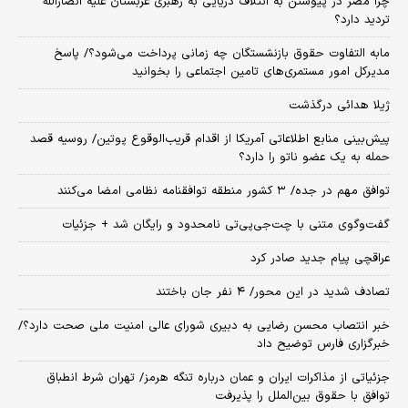
چرا مصر در پیوستن به ائتلاف دریایی به رهبری عربستان علیه انصارالله
تردید دارد؟
مابه التفاوت حقوق بازنشستگان چه زمانی پرداخت می‌شود؟/ پاسخ
مدیرکل امور مستمری‌های تامین اجتماعی را بخوانید
ژیلا هدائی درگذشت
پیش‌بینی منابع اطلاعاتی آمریکا از اقدام قریب‌الوقوع پوتین/ روسیه قصد
حمله به یک عضو ناتو را دارد؟
توافق مهم در جده/ ۳ کشور منطقه توافقنامه نظامی امضا می‌کنند
گفت‌وگوی متنی با چت‌جی‌پی‌تی نامحدود و رایگان شد + جزئیات
عراقچی پیام جدید صادر کرد
تصادف شدید در این محور/ ۴ نفر جان باختند
خبر انتصاب محسن رضایی به دبیری شورای عالی امنیت ملی صحت دارد؟/
خبرگزاری فارس توضیح داد
جزئیاتی از مذاکرات ایران و عمان درباره تنگه هرمز/ تهران شرط انطباق
توافق با حقوق بین‌الملل را پذیرفت