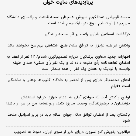
پربازدیدهای سایت خوان
محمد قوچانی: عبدالکریم سروش همچنان نسخه قناعت و پاکسازی دانشگاه
می‌پیچد | او تسلیم موج نئومارکسیسم شده است
درگذشت اسماعیل بابایی راغب بر اثر سانحه رانندگی
واکنش ابراهیم عزیزی به توافق مکه/ هیچ اشتباهی بی‌پاسخ نخواهد ماند
اظهارات جدید معاون پزشکیان درباره تصمیم‌گیری شعام/ ۱۲ نفر از اعضا به
امضای تفاهم‌نامه رأی مثبت داده‌اند و یک نفر رأی منفی/ صدای طیف
وابسته یا نزدیک به همان یک نفر از همه بلندتر است
ادعای محمدباقر خرازی پس از احضار به دادگاه؛ کلیپ‌ها جعلی و ساختگی
است +فیلم
اولین واکنش آیت‌الله جوادی آملی به ادعای خرازی درباره استعفای
پزشکیان/ با برهم‌زنندگان وحدت مبارزه کنید، ولو عمامه من بر سر او باشد!
پاکستان بعد از امضای توافق مکه: جهان اسلام باید در برابر اسرائیل متحد
شود
عراقچی: پذیرش کنوانسیون دریای خرز از سوی ایران، منوط به تصویب