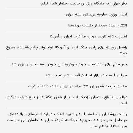
باقر خرازی به دادگاه ویژه روحانیت احضار شد+ فیلم
ادعای وزارت خارجه عربستان علیه ایران
انتشار اسناد جدید از بشقاب پرنده‌ها
اظهارات تازه ظریف درباره مذاکرات ایران و آمریکا
راه‌حل روسیه برای پایان جنگ ایران و آمریکا/ اولیانوف چه پیشنهادی مطرح
کرد؟
خبر مهم برای متقاضیان خرید خودرو/ این خودرو ۸۰ میلیون ارزان شد
طوفان قیمت در بازار لبنیات/ قیمت شیر عجیب شد
معمای ناپدید شدن زن ۴۵ ساله در تهران کشف شد+ جزئیات
عراقچی: توافق با عمان نزدیک است/ باز شدن تنگه هرمز تابع شرایط دیگری
است
روایت پزشکیان از جلسه با رهبر شهید انقلاب درباره استیضاح وزرا/ عده‌ای
در داخل نمی‌خواهند تحریم‌ها برداشته شود/ خیلی ها دلشان می خواست
من استعفا بدهم اما ...