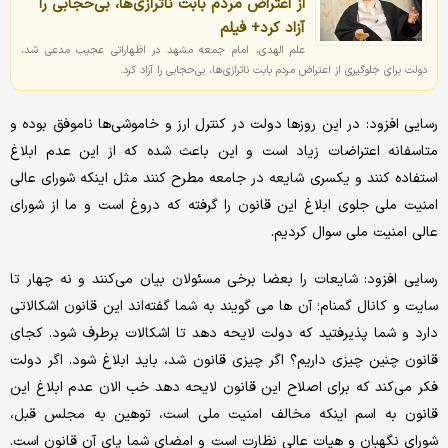
از اعتراض مردم بابت ناترازی‌ها، بی‌حجابی را
آزاد کرد+ فیلم
علم الهدی، امام جمعه مشهد در اظهاراتی عجیب مدعی شد،
دولت برای جلوگیری از اعتراض مردم بابت ناترازی‌ها، بی‌حجابی را آزاد کرد.
رسایی افزود: در این روزها دولت در کنترل ارز و خاموشی‌ها ناموفق بوده و
متاسفانه اعتراضات زیاد است و این باعث شده که از این عدم ابلاغ
استفاده کنند و یکسری شایعه در جامعه مطرح کنند مثل اینکه شورای عالی
امنیت ملی جلوی ابلاغ این قانون را گرفته که دروغ است و ما از شورای
عالی امنیت ملی سوال کردیم.
رسایی افزود: شایعات را بعضا برخی مسئولان بیان می‌کنند و نه چهار تا
سایت و کانال گمنام؛ آن ها می گویند به شما گفته‌اند این قانون اشکالاتی
دارد و شما پذیرفتید که دولت لایحه دهد تا اشکالات برطرف شود. کجای
قانون چنین چیزی داریم؟ اگر چیزی قانون شد، باید ابلاغ شود. اگر دولت
فکر می‌کند که برای اصلاح این قانون لایحه دهد خب الان عدم ابلاغ این
قانون به اسم اینکه مخالف امنیت ملی است، توهین به مجلس قبل،
شورای نگهبان و هیات عالی نظارت است و امضای شما پای آن قانون است.