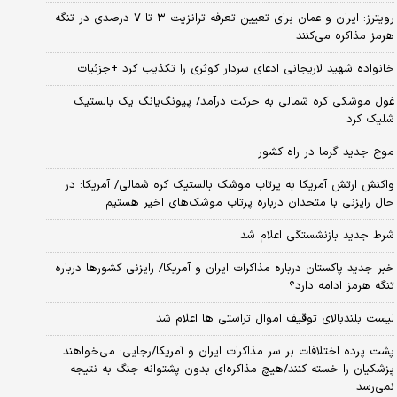
رویترز: ایران و عمان برای تعیین تعرفه ترانزیت ۳ تا ۷ درصدی در تنگه
هرمز مذاکره می‌کنند
خانواده شهید لاریجانی ادعای سردار کوثری را تکذیب کرد +جزئیات
غول موشکی کره شمالی به حرکت درآمد/ پیونگ‌یانگ یک بالستیک
شلیک کرد
موج جدید گرما در راه کشور
واکنش ارتش آمریکا به پرتاب موشک بالستیک کره شمالی/ آمریکا: در
حال رایزنی با متحدان درباره پرتاب موشک‌های اخیر هستیم
شرط جدید بازنشستگی اعلام شد
خبر جدید پاکستان درباره مذاکرات ایران و آمریکا/ رایزنی کشورها درباره
تنگه هرمز ادامه دارد؟
لیست بلندبالای توقیف اموال تراستی ها اعلام شد
پشت پرده اختلافات بر سر مذاکرات ایران و آمریکا/رجایی: می‌خواهند
پزشکیان را خسته کنند/هیچ مذاکره‌ای بدون پشتوانه جنگ به نتیجه
نمی‌رسد