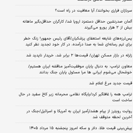
سربازان فراری بخوانند/ آیا معافیت در راه است؟
آلمان صدرنشین حداقل دستمزد اروپا شد/ کارگران حداقل‌بگیر ماهانه
بیش از ۲ هزار یورو می‌گیرند
پس‌لرزه‌های شایعه استعفای پزشکیان/آقای رئیس جمهور! زنگ خطر
برای تیم رسانه‌ای شما به صدا درآمده، در کار خود تجدید نظر کنید
زلزله در بازار مسکن تهران/ قیمت‌ها ۲ برابر شد، خریدار ناپدید شد
معاون ترامپ: به دنبال پایان موفقیت‌آمیز مناقشه ایران هستیم/
خوشحال می‌شوم ایرانی ها مرا مسئول پایان جنگ بدانند
قیمت جدید مرغ اعلام شد
ترامپ همه را غافلگیر کرد/پایگاه نظامی محرمانه زیر کاخ سفید در حال
ساخت است
روایت رویترز از پیام هشدارآمیز ایران به آمریکا و اسرائیل/جنگ در
آخرین لحظه متوقف شد
پیش‌بینی قیمت طلا، دلار و سکه امروز پنجشنبه ۱۵ مرداد ۱۴۰۵