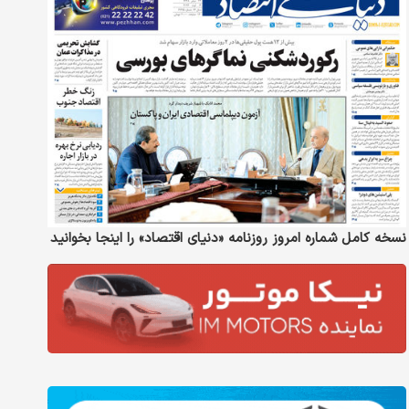
نسخه کامل شماره امروز روزنامه «دنیای‌ اقتصاد» را اینجا بخوانید