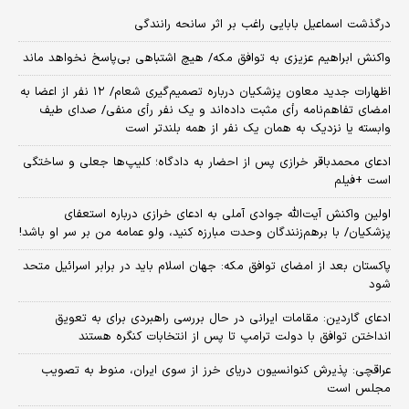
درگذشت اسماعیل بابایی راغب بر اثر سانحه رانندگی
واکنش ابراهیم عزیزی به توافق مکه/ هیچ اشتباهی بی‌پاسخ نخواهد ماند
اظهارات جدید معاون پزشکیان درباره تصمیم‌گیری شعام/ ۱۲ نفر از اعضا به
امضای تفاهم‌نامه رأی مثبت داده‌اند و یک نفر رأی منفی/ صدای طیف
وابسته یا نزدیک به همان یک نفر از همه بلندتر است
ادعای محمدباقر خرازی پس از احضار به دادگاه؛ کلیپ‌ها جعلی و ساختگی
است +فیلم
اولین واکنش آیت‌الله جوادی آملی به ادعای خرازی درباره استعفای
پزشکیان/ با برهم‌زنندگان وحدت مبارزه کنید، ولو عمامه من بر سر او باشد!
پاکستان بعد از امضای توافق مکه: جهان اسلام باید در برابر اسرائیل متحد
شود
ادعای گاردین: مقامات ایرانی در حال بررسی راهبردی برای به تعویق
انداختن توافق با دولت ترامپ تا پس از انتخابات کنگره هستند
عراقچی: پذیرش کنوانسیون دریای خرز از سوی ایران، منوط به تصویب
مجلس است