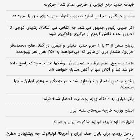
قیمت جدید برنج ایرانی و خارجی اعلام شد+ جزئیات
حاجی دلیگانی: مجلس اجازه تصویب کنوانسیون دریای خزر را نمی‌دهد
اگر جلیلی رئیس جمهور می شد، چه اتفاقی می افتاد؟/ رشیدی کوچی: تا
آخرین لحظه تلاش کردیم از درگیری جلوگیری شود
ردپای بیش از ۳ یا ۴ جرم جدی امنیتی و کیفری در گفته های محمدباقر
خرازی/ هشدار برای آن‌هایی که می‌خواهند به ۲۵۰ هزار نفر بپیوندند
هشدار صریح مقام عراقی به عربستان/ موشکها تنها با موشک پاسخ داده
خواهد شد و آتش تنها با آتش مقابله خواهد شد
وقوع چندین انفجار و تیراندازی شدید در نزدیکی مرز‌های ایران/ ماجرا
چیست؟
باقر خرازی به دادگاه ویژه روحانیت احضار شد+ فیلم
ادعای وزارت خارجه عربستان علیه ایران
اظهارات تازه ظریف درباره مذاکرات ایران و آمریکا
راه‌حل روسیه برای پایان جنگ ایران و آمریکا/ اولیانوف چه پیشنهادی مطرح