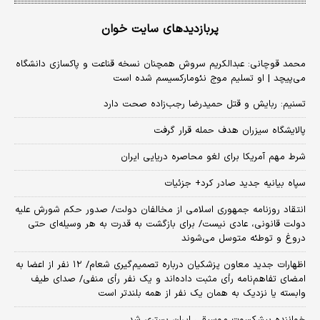
پربازدیدهای سایت خوان
محمد قوچانی: عبدالکریم سروش همچنان نسخه قناعت و پاکسازی دانشگاه
می‌پیچد | او تسلیم موج نئومارکسیسم شده است
تسنیم: ربایش و قتل حمیدرضا رجب‌زاده صحت دارد
پالایشگاه سیزران هدف حمله قرار گرفت
شرط مهم آمریکا برای لغو محاصره دریایی ایران
سپاه بیانیه جدید صادر کرد+ جزئیات
انتقاد روزنامه جمهوری اسلامی از مخالفان دولت/ صدور حکم شورش علیه
دولت قانونی، عادی نیست/ برای بازگشت به قدرت به هر وسیله‌ای حتی
دروغ و توطئه متوسل می‌شوند
اظهارات جدید معاون پزشکیان درباره تصمیم‌گیری شعام/ ۱۲ نفر از اعضا به
امضای تفاهم‌نامه رأی مثبت داده‌اند و یک نفر رأی منفی/ صدای طیف
وابسته یا نزدیک به همان یک نفر از همه بلندتر است