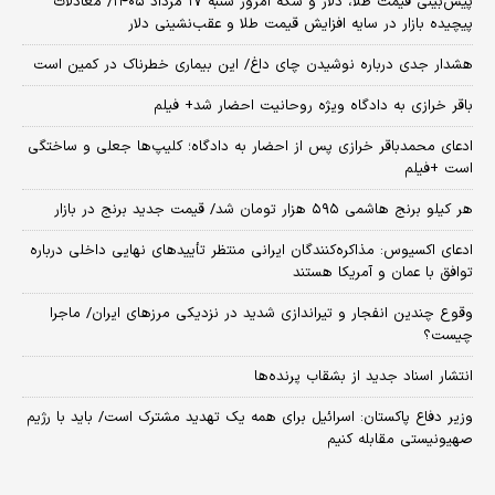
پیش‌بینی قیمت طلا، دلار و سکه امروز شنبه ۱۷ مرداد ۱۴۰۵/ معادلات
پیچیده بازار در سایه افزایش قیمت طلا و عقب‌نشینی دلار
هشدار جدی درباره نوشیدن چای داغ/ این بیماری خطرناک در کمین است
باقر خرازی به دادگاه ویژه روحانیت احضار شد+ فیلم
ادعای محمدباقر خرازی پس از احضار به دادگاه؛ کلیپ‌ها جعلی و ساختگی
است +فیلم
هر کیلو برنج هاشمی ۵۹۵ هزار تومان شد/ قیمت جدید برنج در بازار
ادعای اکسیوس: مذاکره‌کنندگان ایرانی منتظر تأییدهای نهایی داخلی درباره
توافق با عمان و آمریکا هستند
وقوع چندین انفجار و تیراندازی شدید در نزدیکی مرز‌های ایران/ ماجرا
چیست؟
انتشار اسناد جدید از بشقاب پرنده‌ها
وزیر دفاع پاکستان: اسرائیل برای همه یک تهدید مشترک است/ باید با رژیم
صهیونیستی مقابله کنیم