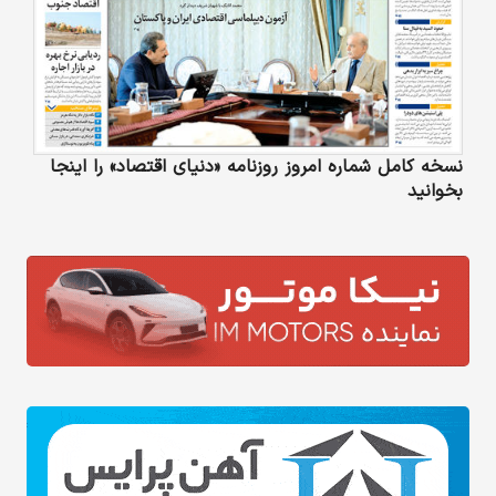
نسخه کامل شماره امروز روزنامه «دنیای‌ اقتصاد» را اینجا
بخوانید