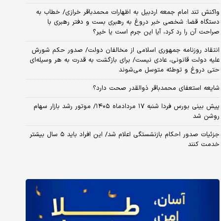
واکنش تند امام جمعه اردبیل به اظهارات محمدباقر خرازی/ خطاب به
دستگاه قضا: شخصی خبر دروغ به رهبری بست و دفتر رهبری با
صراحت آن را رد کرد، آیا این جرم است یا خیر؟
انتقاد روزنامه جمهوری اسلامی از مخالفان دولت/ صدور حکم شورش
علیه دولت قانونی، عادی نیست/ برای بازگشت به قدرت به هر وسیله‌ای
حتی دروغ و توطئه متوسل می‌شوند
شایعه استعفای محمدباقر ذوالقدر صحت دارد؟
پیش بینی بورس فردا شنبه ۱۷ مردادماه ۱۴۰۵/ موتور رشد بازار سهام
روشن شد
جزئیات صدور احکام بازنشستگی اعلام شد/ این افراد باید ۵ سال بیشتر
خدمت کنند