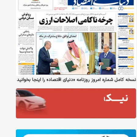
نسخه کامل شماره امروز روزنامه «دنیای‌ اقتصاد» را اینجا بخوانید