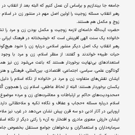
جامعه جا بیندازیم و براساس آن عمل کنیم که البته بعد از انقلاب در
رهبر انقلاب مسئله زوجیت را اولین اصل مهم در منشور زن در اسلام خ
زوج و مکمل هم هستند.
حضرت آیت‌الله خامنه‌ای لازمه زوجیت و مکمل بودن زن و مرد را تش
خانواده یک سنت الهی آفرینش است که خوشبختانه در فرهنگ ایرانی ه
رهبر انقلاب یک اصل دیگر منشور اسلامی درباره زن را «نبود هیچ‌گ
حیات طیبه» خواندند و گفتند: از منظر اسلام، زن و مرد با وجود 
استعدادهای بی‌نهایت برخوردار هستند که باعث می‌شود زن نیز همچ
گوناگون علمی، سیاسی، اجتماعی، اقتصادی، بین‌المللی، فرهنگی و هنری
ایشان نقش‌های متفاوت زن و مرد در خانواده از نگاه اسلام را دلیل 
یکسان برخوردار هستند؛ البته از لحاظ عاطفی، اسلام زن را همچون گُلی
«محدودیت‌های حاکم بر ارتباطات و معاشرت‌های زن و مرد» موضوع دی
اسلام درباره مسئله «حجاب و عفاف و نگاه» تکیه و ملاحظاتی دارد. 
اروپایی در آثار ادبی دو سه قرن پیش نشان می‌دهد در غرب نیز ملا
ایشان «ارزش معنوی مادری و افتخار به آن» را رکنی دیگر از نگاه اس
سرمایه‌داران و استعماگران و بدخواهان جوامع مستقل بخصوص جامعه 