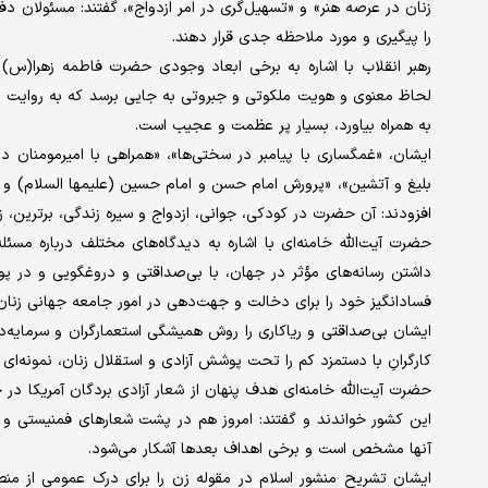
زنان در عرصه هنر» و «تسهیل‌گری در امر ازدواج»، گفتند: مسئولان د
را پیگیری و مورد ملاحظه جدی قرار دهند.
رهبر انقلاب با اشاره به برخی ابعاد وجودی حضرت فاطمه زهرا(س) به
لحاظ معنوی و هویت ملکوتی و جبروتی به جایی برسد که به روایت 
به همراه بیاورد، بسیار پر عظمت و عجیب است.
ایشان، «غمگساری با پیامبر در سختی‌ها»، «همراهی با امیرمومنان د
بلیغ و آتشین»، «پرورش امام حسن و امام حسین (علیمها السلام) و
افزودند: آن حضرت در کودکی، جوانی، ازدواج و سیره زندگی، برترین، 
حضرت آیت‌الله خامنه‌ای با اشاره به دیدگاه‌های مختلف درباره مسئل
داشتن رسانه‌های مؤثر در جهان، با بی‌صداقتی و دروغگویی و در پو
فسادانگیز خود را برای دخالت و جهت‌دهی در امور جامعه جهانی زنان
ایشان بی‌صداقتی و ریاکاری را روش همیشگی استعمارگران و سرمایه‌دار
کارگرانِ با دستمزد کم را تحت پوشش آزادی و استقلال زنان، نمونه‌ای ا
این کشور خواندند و گفتند: امروز هم در پشت شعارهای فمنیستی و 
آنها مشخص است و برخی اهداف بعدها آشکار می‌شود.
ایشان تشریح منشور اسلام در مقوله زن را برای درک عمومی از منطق