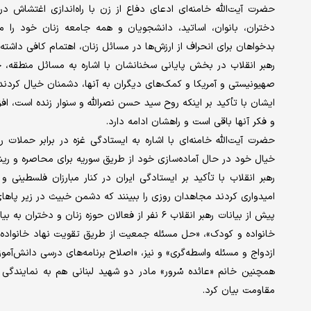
حضرت آیت‌الله خامنه‌ای ادعای دفاع از زن با راه‌اندازی اغتشاش 
دختران، بانوان، اساتید، دانشجویان و همه جامعه زنان خود را 
بدخواهان برای انحراف از ارزش‌ها در مسائل زنان، اهتمام کافی داشته 
رهبر انقلاب در بخش پایانی سخنانشان با اشاره به مسائل منطقه، خ
صهیونیستی و آمریکا و کمک‌های دیگران به آنها، دشمنان خیال کردن
ایشان با تأکید بر اینکه روح سید حسن نصرالله و سنوار زنده است، اف
و فکر آنها باقی است و راهشان ادامه دارد.
حضرت آیت‌الله خامنه‌ای با اشاره به ایستادگی غزه در برابر حملات 
خیال خود در حال آماده‌سازی خود از طریق سوریه برای محاصره و ریشه‌
رهبر انقلاب با تأکید بر ایستادگی ایران در کنار مبارزان فلسطینی 
امیدواری کردند مجاهدان روزی را ببینند که دشمن خبیث در زیر پاهای
پیش از بیانات رهبر انقلاب ۶ نفر از فعالان حوزه ز
خانواده و کودک»، «حل مسئله جمعیت از طریق تقویت نهاد خانواده»، 
ازدواج و مسئله واسطه‌گری» و نیز، «اصلاح برنامه‌‌های درسی دانش‌آمو
همچنین خانم «عائده سُرور» مادر دو شهید لبنانی هم به نمایندگی 
مقاومت بیان کرد.