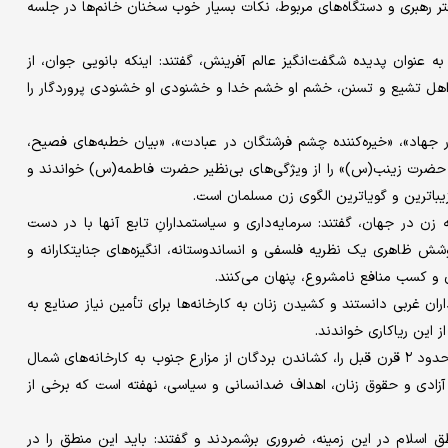
فتر رهبری و دستگاه‌های مربوط، نکات بسیار خوب سخنان خانم‌ها در جلسه
 عنوان پدیده شگفت‌انگیز عالم آفرینش، گفتند: اینکه بانویی جوان، از
اهل تشیع و تسنن، خشم او خشم خدا و خشنودی او خشنودی پروردگار را
ر جهاد»، «خیره‌کننده چشم فرشتگان در عبادت»، «بیان خطبه‌های فصیح،
 حضرت زینب(س)» را از ویژگی‌های بی‌نظیر حضرت فاطمه(س) خواندند و
زیباترین و گویاترین الگوی زن مسلمان است.
ه زن در جهان، گفتند: سرمایه‌داری و سیاستمدارانِ تابع آنها با در دست
شش ظاهری یک نظریه فلسفی و انساندوستانه، انگیزه‌های جنایتکارانه و
 و کسب منافع نامشروع، پنهان می‌کنند.
ان غربی دانستند و کشیدن زنان به کارخانه‌ها برای تأمین نیاز صنایع به
ز این ریاکاری خواندند.
حضرت آیت‌الله خامنه‌ای هدف پنهان از شعار آزادی بردگان آمریکا در حدود ۲ قرن قبل را، کشاندن بردگان از مزارع جنوب به کارخانه‌های شمال
آزادی و حقوق زنان، اهداف ضدانسانی و سیاسی، نهفته است که برخی از
 اسلام در این زمینه، ضروری برشمردند و گفتند: باید این منطق را در