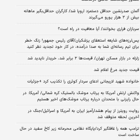
آلمان صدرنشین حداقل دستمزد اروپا شد/ کارگران حداقل‌بگیر ماهانه
بیش از ۲ هزار یورو می‌گیرند
سربازان فراری بخوانند/ آیا معافیت در راه است؟
پس‌لرزه‌های شایعه استعفای پزشکیان/آقای رئیس جمهور! زنگ خطر
برای تیم رسانه‌ای شما به صدا درآمده، در کار خود تجدید نظر کنید
زلزله در بازار مسکن تهران/ قیمت‌ها ۲ برابر شد، خریدار ناپدید شد
قیمت جدید مرغ اعلام شد
خانواده شهید لاریجانی ادعای سردار کوثری را تکذیب کرد +جزئیات
واکنش ارتش آمریکا به پرتاب موشک بالستیک کره شمالی/ آمریکا: در
حال رایزنی با متحدان درباره پرتاب موشک‌های اخیر هستیم
روایت رویترز از پیام هشدارآمیز ایران به آمریکا و اسرائیل/جنگ در
آخرین لحظه متوقف شد
ترامپ همه را غافلگیر کرد/پایگاه نظامی محرمانه زیر کاخ سفید در حال
ساخت است