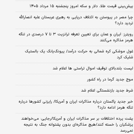
پیش‌بینی قیمت طلا، دلار و سکه امروز پنجشنبه ۱۵ مرداد ۱۴۰۵
چرا مصر در پیوستن به ائتلاف دریایی به رهبری عربستان علیه انصارالله
تردید دارد؟
رویترز: ایران و عمان برای تعیین تعرفه ترانزیت ۳ تا ۷ درصدی در تنگه
هرمز مذاکره می‌کنند
غول موشکی کره شمالی به حرکت درآمد/ پیونگ‌یانگ یک بالستیک
شلیک کرد
لیست بلندبالای توقیف اموال تراستی ها اعلام شد
موج جدید گرما در راه کشور
شرط جدید بازنشستگی اعلام شد
خبر جدید پاکستان درباره مذاکرات ایران و آمریکا/ رایزنی کشورها درباره
تنگه هرمز ادامه دارد؟
پشت پرده اختلافات بر سر مذاکرات ایران و آمریکا/رجایی: می‌خواهند
پزشکیان را خسته کنند/هیچ مذاکره‌ای بدون پشتوانه جنگ به نتیجه
نمی‌رسد