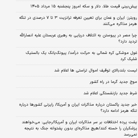
پیش‌بینی قیمت طلا، دلار و سکه امروز پنجشنبه ۱۵ مرداد ۱۴۰۵
رویترز: ایران و عمان برای تعیین تعرفه ترانزیت ۳ تا ۷ درصدی در تنگه
هرمز مذاکره می‌کنند
چرا مصر در پیوستن به ائتلاف دریایی به رهبری عربستان علیه انصارالله
تردید دارد؟
غول موشکی کره شمالی به حرکت درآمد/ پیونگ‌یانگ یک بالستیک
شلیک کرد
لیست بلندبالای توقیف اموال تراستی ها اعلام شد
موج جدید گرما در راه کشور
شرط جدید بازنشستگی اعلام شد
خبر جدید پاکستان درباره مذاکرات ایران و آمریکا/ رایزنی کشورها درباره
تنگه هرمز ادامه دارد؟
پشت پرده اختلافات بر سر مذاکرات ایران و آمریکا/رجایی: می‌خواهند
پزشکیان را خسته کنند/هیچ مذاکره‌ای بدون پشتوانه جنگ به نتیجه
نمی‌رسد