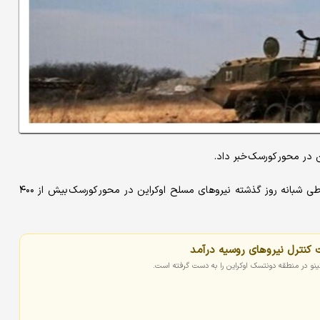
ن در محور کورسک خبر داد.
در بیانیه صادره از سوی وزارت دفاع روسیه در این ارتباط آمده است: طی شبانه روز گذشته نیروهای مسلح اوکراین در محور کورسک بیش از ۴۰۰
نو در منطقه دونتسک اوکراین را به دست گرفته‌ است.