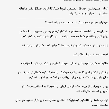
آلمان صدرنشین حداقل دستمزد اروپا شد/ کارگران حداقل‌بگیر ماهانه
بیش از ۲ هزار یورو می‌گیرند
سربازان فراری بخوانند/ آیا معافیت در راه است؟
پس‌لرزه‌های شایعه استعفای پزشکیان/آقای رئیس جمهور! زنگ خطر
برای تیم رسانه‌ای شما به صدا درآمده، در کار خود تجدید نظر کنید
زلزله در بازار مسکن تهران/ قیمت‌ها ۲ برابر شد، خریدار ناپدید شد
قیمت جدید مرغ اعلام شد
خانواده شهید لاریجانی ادعای سردار کوثری را تکذیب کرد +جزئیات
واکنش ارتش آمریکا به پرتاب موشک بالستیک کره شمالی/ آمریکا: در
حال رایزنی با متحدان درباره پرتاب موشک‌های اخیر هستیم
روایت رویترز از پیام هشدارآمیز ایران به آمریکا و اسرائیل/جنگ در
آخرین لحظه متوقف شد
ترامپ همه را غافلگیر کرد/پایگاه نظامی محرمانه زیر کاخ سفید در حال
ساخت است