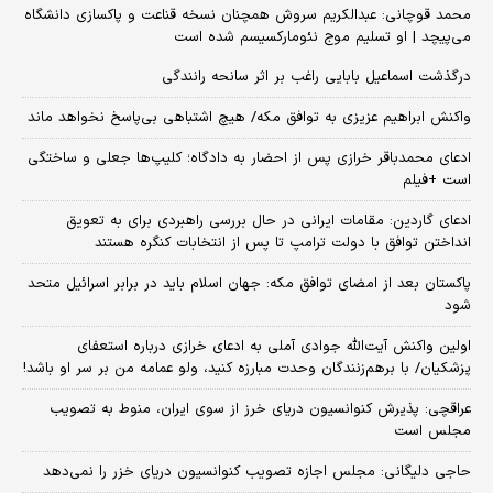
محمد قوچانی: عبدالکریم سروش همچنان نسخه قناعت و پاکسازی دانشگاه
می‌پیچد | او تسلیم موج نئومارکسیسم شده است
درگذشت اسماعیل بابایی راغب بر اثر سانحه رانندگی
واکنش ابراهیم عزیزی به توافق مکه/ هیچ اشتباهی بی‌پاسخ نخواهد ماند
ادعای محمدباقر خرازی پس از احضار به دادگاه؛ کلیپ‌ها جعلی و ساختگی
است +فیلم
ادعای گاردین: مقامات ایرانی در حال بررسی راهبردی برای به تعویق
انداختن توافق با دولت ترامپ تا پس از انتخابات کنگره هستند
پاکستان بعد از امضای توافق مکه: جهان اسلام باید در برابر اسرائیل متحد
شود
اولین واکنش آیت‌الله جوادی آملی به ادعای خرازی درباره استعفای
پزشکیان/ با برهم‌زنندگان وحدت مبارزه کنید، ولو عمامه من بر سر او باشد!
عراقچی: پذیرش کنوانسیون دریای خرز از سوی ایران، منوط به تصویب
مجلس است
حاجی دلیگانی: مجلس اجازه تصویب کنوانسیون دریای خزر را نمی‌دهد