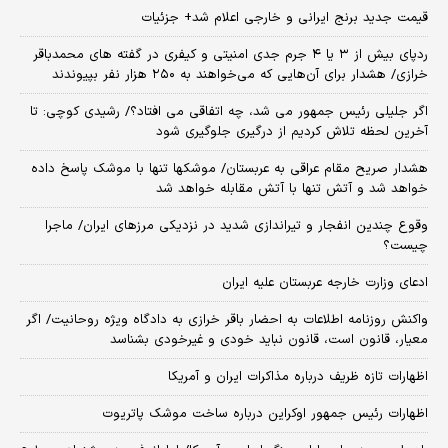
قیمت جدید برنج ایرانی و خارجی اعلام شد+ جزئیات
ردپای بیش از ۳ یا ۴ جرم جدی امنیتی و کیفری در گفته های محمدباقر
خرازی/ هشدار برای آن‌هایی که می‌خواهند به ۲۵۰ هزار نفر بپیوندند
اگر جلیلی رئیس جمهور می شد، چه اتفاقی می افتاد؟/ رشیدی کوچی: تا
آخرین لحظه تلاش کردیم از درگیری جلوگیری شود
هشدار صریح مقام عراقی به عربستان/ موشکها تنها با موشک پاسخ داده
خواهد شد و آتش تنها با آتش مقابله خواهد شد
وقوع چندین انفجار و تیراندازی شدید در نزدیکی مرز‌های ایران/ ماجرا
چیست؟
ادعای وزارت خارجه عربستان علیه ایران
واکنش روزنامه اطلاعات به احضار باقر خرازی به دادگاه ویژه روحانیت/ اگر
معیار، قانون است، قانون نباید خودی و غیرخودی بشناسد
اظهارات تازه ظریف درباره مذاکرات ایران و آمریکا
اظهارات رئیس جمهور اوکراین درباره ساخت موشک پاتریوت