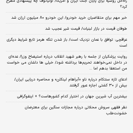
راه‌حل روسیه برای پایان جنگ ایران و آمریکا/ اولیانوف چه پیشنهادی مطرح
کرد؟
خبر مهم برای متقاضیان خرید خودرو/ این خودرو ۸۰ میلیون ارزان شد
طوفان قیمت در بازار لبنیات/ قیمت شیر عجیب شد
عراقچی: توافق با عمان نزدیک است/ باز شدن تنگه هرمز تابع شرایط دیگری
است
روایت پزشکیان از جلسه با رهبر شهید انقلاب درباره استیضاح وزرا/ عده‌ای
در داخل نمی‌خواهند تحریم‌ها برداشته شود/ خیلی ها دلشان می خواست
من استعفا بدهم اما ...
ادعای تازه سنتکام درباره ناو «آبراهام لینکلن» و محاصره دریایی ایران/
بیش از ۳۰ کشتی اجازه عبور گرفتند
بیشترین آب شیرین جهان در اختیار کدام کشورهاست؟ + اینفوگرافی
نظر فقهی سروش محلاتی درباره مجازات سنگین برای معترضان
خشونت‌طلب