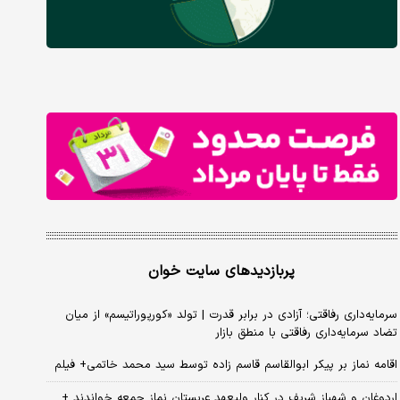
پربازدیدهای سایت خوان
سرمایه‌داری رفاقتی؛ آزادی در برابر قدرت | تولد «کورپوراتیسم» از میان
تضاد سرمایه‌داری رفاقتی با منطق بازار
اقامه نماز بر پیکر ابوالقاسم قاسم زاده توسط سید محمد خاتمی+ فیلم
اردوغان و شهباز شریف در کنار ولیعهد عربستان نماز جمعه خواندند +