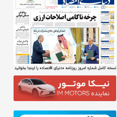
نسخه کامل شماره امروز روزنامه «دنیای‌ اقتصاد» را اینجا بخوانید