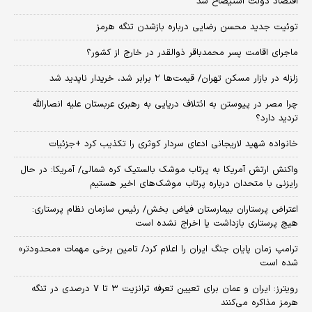
اقتصاد دولت استیضاح شد
توئیت جدید محسن رضایی درباره بازشدن تنگه هرمز
ماجرای اقامت پسر محمدباقر ذوالقدر در خارج از کشور؟
زلزله در بازار مسکن تهران/ قیمت‌ها ۲ برابر شد، خریدار ناپدید شد
چرا مصر در پیوستن به ائتلاف دریایی به رهبری عربستان علیه انصارالله
تردید دارد؟
خانواده شهید لاریجانی ادعای سردار کوثری را تکذیب کرد +جزئیات
واکنش ارتش آمریکا به پرتاب موشک بالستیک کره شمالی/ آمریکا: در حال
رایزنی با متحدان درباره پرتاب موشک‌های اخیر هستیم
اعتراض پرستاران بیمارستان فیاض بخش/ رئیس سازمان نظام پرستاری:
هیچ پرستاری بازداشت یا اخراج نشده است
ترامپ زمان پایان جنگ ایران را اعلام کرد/ تامین برخی مهمات «محدودتر»
شده است
رویترز: ایران و عمان برای تعیین تعرفه ترانزیت ۳ تا ۷ درصدی در تنگه
هرمز مذاکره می‌کنند