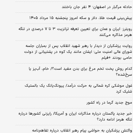
حادثه مرگبار در اصفهان؛ ۴ نفر جان باختند
پیش‌بینی قیمت طلا، دلار و سکه امروز پنجشنبه ۱۵ مرداد ۱۴۰۵
رویترز: ایران و عمان برای تعیین تعرفه ترانزیت ۳ تا ۷ درصدی در تنگه
هرمز مذاکره می‌کنند
روایت پزشکیان از دیدار با رهبر شهید انقلاب پس از بمباران جلسه
شورای عالی امنیت ملی؛ ایشان مانند یک کوه در پشتیبانی از دولت
حامی بودند +فیلم
کدام روش پخت تخم مرغ برای بدن مفید است؟/ خام، آب‌پز یا
سرخ‌شده؟
غول موشکی کره شمالی به حرکت درآمد/ پیونگ‌یانگ یک بالستیک
شلیک کرد
موج جدید گرما در راه کشور
خبر جدید پاکستان درباره مذاکرات ایران و آمریکا/ رایزنی کشورها درباره
تنگه هرمز ادامه دارد؟
واکنش پزشکیان به حواشی پیام رهبر انقلاب درباره تفاهم‌نامه