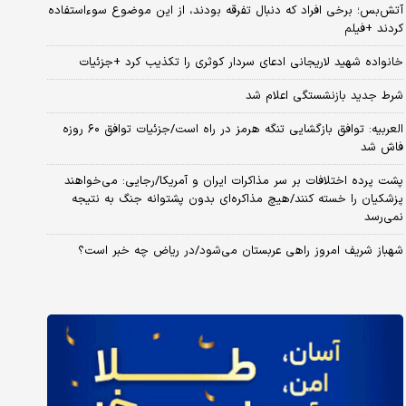
آتش‌بس؛ برخی افراد که دنبال تفرقه بودند، از این موضوع سوءاستفاده
کردند +فیلم
خانواده شهید لاریجانی ادعای سردار کوثری را تکذیب کرد +جزئیات
شرط جدید بازنشستگی اعلام شد
العربیه: توافق بازگشایی تنگه هرمز در راه است/جزئیات توافق ۶۰ روزه
فاش شد
پشت پرده اختلافات بر سر مذاکرات ایران و آمریکا/رجایی: می‌خواهند
پزشکیان را خسته کنند/هیچ مذاکره‌ای بدون پشتوانه جنگ به نتیجه
نمی‌رسد
شهباز شریف امروز راهی عربستان می‌شود/در ریاض چه خبر است؟