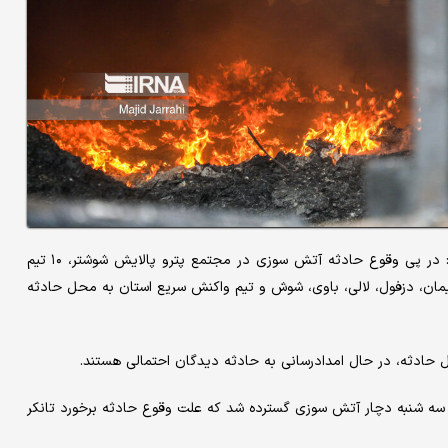
وحید شعبانی مدیرعامل جمعیت هلال احمر استان خوزستان، افزود: در پی وقوع حادثه آتش سوزی در مجتمع پترو پالایش شوشتر، ۱۰ تیم
ان، دزفول، لالی، باوی، شوش و تیم واکنش سریع استان به محل حادثه
 حادثه، در حال امدادرسانی به حادثه دیدگان احتمالی هستند.
اه سه شنبه دچار آتش سوزی گسترده شد که علت وقوع حادثه برخورد تانکر