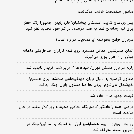
در مورد تفاهم، نظر کارشناسی را پذیرفتند +فیلم
مشاور سیدمحمد خاتمی درگذشت
پس‌لرزه‌های شایعه استعفای پزشکیان/آقای رئیس جمهور! زنگ خطر
برای تیم رسانه‌ای شما به صدا درآمده، در کار خود تجدید نظر کنید
سربازان فراری بخوانند/ آیا معافیت در راه است؟
آلمان صدرنشین حداقل دستمزد اروپا شد/ کارگران حداقل‌بگیر ماهانه
بیش از ۲ هزار یورو می‌گیرند
زلزله در بازار مسکن تهران/ قیمت‌ها ۲ برابر شد، خریدار ناپدید شد
معاون ترامپ: به دنبال پایان موفقیت‌آمیز مناقشه ایران هستیم/
خوشحال می‌شوم ایرانی ها مرا مسئول پایان جنگ بدانند
قیمت جدید مرغ اعلام شد
ترامپ همه را غافلگیر کرد/پایگاه نظامی محرمانه زیر کاخ سفید در حال
ساخت است
روایت رویترز از پیام هشدارآمیز ایران به آمریکا و اسرائیل/جنگ در
آخرین لحظه متوقف شد