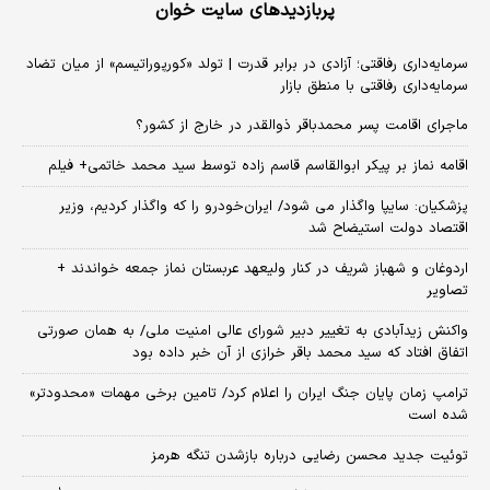
پربازدیدهای سایت خوان
سرمایه‌داری رفاقتی؛ آزادی در برابر قدرت | تولد «کورپوراتیسم» از میان تضاد
سرمایه‌داری رفاقتی با منطق بازار
ماجرای اقامت پسر محمدباقر ذوالقدر در خارج از کشور؟
اقامه نماز بر پیکر ابوالقاسم قاسم زاده توسط سید محمد خاتمی+ فیلم
پزشکیان: سایپا واگذار می شود/ ایران‌خودرو را که واگذار کردیم، وزیر
اقتصاد دولت استیضاح شد
اردوغان و شهباز شریف در کنار ولیعهد عربستان نماز جمعه خواندند +
تصاویر
واکنش زیدآبادی به تغییر دبیر شورای عالی امنیت ملی/ به همان صورتی
اتفاق افتاد که سید محمد باقر خرازی از آن خبر داده بود
ترامپ زمان پایان جنگ ایران را اعلام کرد/ تامین برخی مهمات «محدودتر»
شده است
توئیت جدید محسن رضایی درباره بازشدن تنگه هرمز