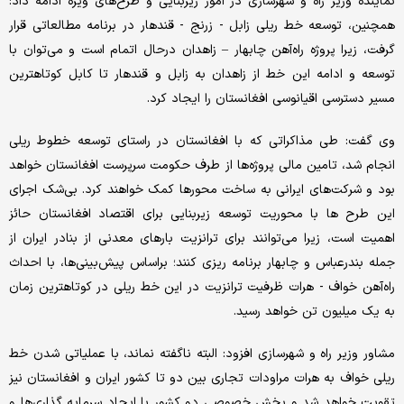
نماینده وزیر راه و شهرسازی در امور زیربنایی و طرح‌های ویژه ادامه داد:
همچنین، توسعه خط ریلی زابل - زرنج - قندهار در برنامه مطالعاتی قرار
گرفت، زیرا پروژه راه‌آهن چابهار – زاهدان درحال اتمام است و می‌توان با
توسعه و ادامه این خط از زاهدان به زابل و قندهار تا کابل کوتاهترین
مسیر دسترسی اقیانوسی افغانستان را ایجاد کرد.
وی گفت: طی مذاکراتی که با افغانستان در راستای توسعه خطوط ریلی
انجام شد، تامین مالی پروژه‌ها از طرف حکومت سرپرست افغانستان خواهد
بود و شرکت‌های ایرانی به ساخت محورها کمک خواهند کرد. بی‌شک اجرای
این طرح ها با محوریت توسعه زیربنایی برای اقتصاد افغانستان حائز
اهمیت است، زیرا می‌توانند برای ترانزیت بارهای معدنی از بنادر ایران از
جمله بندرعباس و چابهار برنامه ریزی کنند؛ براساس پیش‌بینی‌ها، با احداث
راه‌آهن خواف - هرات ظرفیت ترانزیت در این خط ریلی در کوتاهترین زمان
به یک میلیون تن خواهد رسید.
مشاور وزیر راه و شهرسازی افزود: البته ناگفته نماند، با عملیاتی شدن خط
ریلی خواف به هرات مراودات تجاری بین دو تا کشور ایران و افغانستان نیز
تقویت خواهد شد و بخش خصوصی دو کشور با ایجاد سرمایه گذاری‌ها و