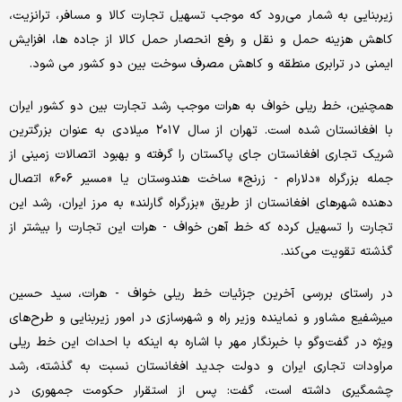
زیربنایی به شمار می‌رود که موجب تسهیل تجارت کالا و مسافر، ترانزیت،
کاهش هزینه حمل و نقل و رفع انحصار حمل کالا از جاده ها، افزایش
ایمنی در ترابری منطقه و کاهش مصرف سوخت بین دو کشور می شود.
همچنین، خط ریلی خواف به هرات موجب رشد تجارت بین دو کشور ایران
با افغانستان شده است. تهران از سال ۲۰۱۷ میلادی به عنوان بزرگترین
شریک تجاری افغانستان جای پاکستان را گرفته و بهبود اتصالات زمینی از
جمله بزرگراه «دلارام - زرنج» ساخت هندوستان یا «مسیر ۶۰۶» اتصال
دهنده شهرهای افغانستان از طریق «بزرگراه گارلند» به مرز ایران، رشد این
تجارت را تسهیل کرده که خط آهن خواف - هرات این تجارت را بیشتر از
گذشته تقویت می‌کند.
در راستای بررسی آخرین جزئیات خط ریلی خواف - هرات، سید حسین
میرشفیع مشاور و نماینده وزیر راه و شهرسازی در امور زیربنایی و طرح‌های
ویژه در گفت‌وگو با خبرنگار مهر با اشاره به اینکه با احداث این خط ریلی
مراودات تجاری ایران و دولت جدید افغانستان نسبت به گذشته، رشد
چشمگیری داشته است، گفت: پس از استقرار حکومت جمهوری در