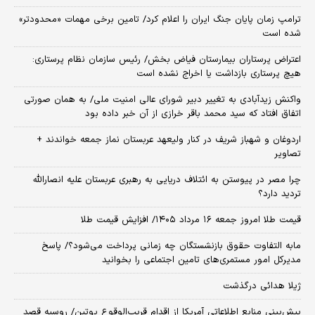
ترامپ زمان پایان جنگ ایران را اعلام کرد/ تامین برخی مهمات «محدودتر»
شده است
اعتراض پرستاران بیمارستان فیاض بخش/ رئیس سازمان نظام پرستاری:
هیچ پرستاری بازداشت یا اخراج نشده است
واکنش زیدآبادی به تغییر دبیر شورای عالی امنیت ملی/ به همان صورتی
اتفاق افتاد که سید محمد باقر خرازی از آن خبر داده بود
اردوغان و شهباز شریف در کنار ولیعهد عربستان نماز جمعه خواندند +
تصاویر
چرا مصر در پیوستن به ائتلاف دریایی به رهبری عربستان علیه انصارالله
تردید دارد؟
قیمت طلا امروز جمعه ۱۶ مرداد ۱۴۰۵/ افزایش قیمت طلا
مابه التفاوت حقوق بازنشستگان چه زمانی پرداخت می‌شود؟/ پاسخ
مدیرکل امور مستمری‌های تامین اجتماعی را بخوانید
ژیلا هدائی درگذشت
پیش‌بینی منابع اطلاعاتی آمریکا از اقدام قریب‌الوقوع پوتین/ روسیه قصد