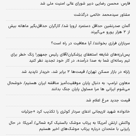
فارس: محسن رضایی دبیر شورای عالی امنیت ملی شد
مشاور سیدمحمد خاتمی درگذشت
آلمان صدرنشین حداقل دستمزد اروپا شد/ کارگران حداقل‌بگیر ماهانه بیش
از ۲ هزار یورو می‌گیرند
سربازان فراری بخوانند/ آیا معافیت در راه است؟
پس‌لرزه‌های شایعه استعفای پزشکیان/آقای رئیس جمهور! زنگ خطر برای
تیم رسانه‌ای شما به صدا درآمده، در کار خود تجدید نظر کنید
زلزله در بازار مسکن تهران/ قیمت‌ها ۲ برابر شد، خریدار ناپدید شد
معاون ترامپ: به دنبال پایان موفقیت‌آمیز مناقشه ایران هستیم/ خوشحال
می‌شوم ایرانی ها مرا مسئول پایان جنگ بدانند
قیمت جدید مرغ اعلام شد
خانواده شهید لاریجانی ادعای سردار کوثری را تکذیب کرد +جزئیات
واکنش ارتش آمریکا به پرتاب موشک بالستیک کره شمالی/ آمریکا: در حال
رایزنی با متحدان درباره پرتاب موشک‌های اخیر هستیم