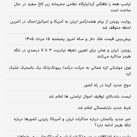
ترامپ همه را غافلگیر کرد/پایگاه نظامی محرمانه زیر کاخ سفید در حال
ساخت است
روایت رویترز از پیام هشدارآمیز ایران به آمریکا و اسرائیل/جنگ در آخرین
لحظه متوقف شد
پیش‌بینی قیمت طلا، دلار و سکه امروز پنجشنبه ۱۵ مرداد ۱۴۰۵
رویترز: ایران و عمان برای تعیین تعرفه ترانزیت ۳ تا ۷ درصدی در تنگه
هرمز مذاکره می‌کنند
غول موشکی کره شمالی به حرکت درآمد/ پیونگ‌یانگ یک بالستیک شلیک
کرد
موج جدید گرما در راه کشور
لیست بلندبالای توقیف اموال تراستی ها اعلام شد
شرط جدید بازنشستگی اعلام شد
خبر جدید پاکستان درباره مذاکرات ایران و آمریکا/ رایزنی کشورها درباره
تنگه هرمز ادامه دارد؟
پشت پرده اختلافات بر سر مذاکرات ایران و آمریکا/رجایی: می‌خواهند