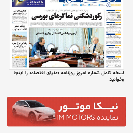
نسخه کامل شماره امروز روزنامه «دنیای‌ اقتصاد» را اینجا
بخوانید